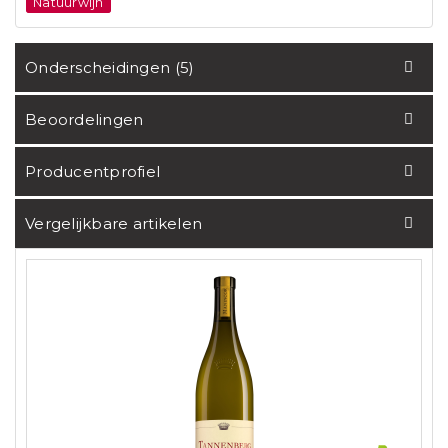
Natuurwijn
Onderscheidingen (5)
Beoordelingen
Producentprofiel
Vergelijkbare artikelen