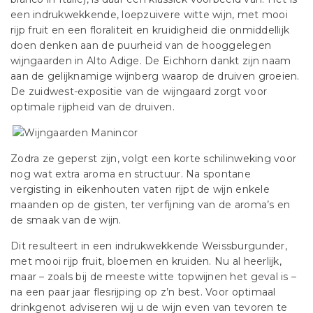
een indrukwekkende, loepzuivere witte wijn, met mooi
rijp fruit en een floraliteit en kruidigheid die onmiddellijk
doen denken aan de puurheid van de hooggelegen
wijngaarden in Alto Adige. De Eichhorn dankt zijn naam
aan de gelijknamige wijnberg waarop de druiven groeien.
De zuidwest-expositie van de wijngaard zorgt voor
optimale rijpheid van de druiven.
Zodra ze geperst zijn, volgt een korte schilinweking voor
nog wat extra aroma en structuur. Na spontane
vergisting in eikenhouten vaten rijpt de wijn enkele
maanden op de gisten, ter verfijning van de aroma’s en
de smaak van de wijn.
Dit resulteert in een indrukwekkende Weissburgunder,
met mooi rijp fruit, bloemen en kruiden. Nu al heerlijk,
maar – zoals bij de meeste witte topwijnen het geval is –
na een paar jaar flesrijping op z’n best. Voor optimaal
drinkgenot adviseren wij u de wijn even van tevoren te