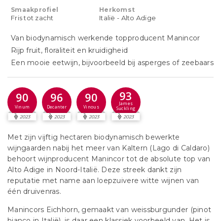
Smaakprofiel
Herkomst
Fris tot zacht
Italië - Alto Adige
Van biodynamisch werkende topproducent Manincor
Rijp fruit, floraliteit en kruidigheid
Een mooie eetwijn, bijvoorbeeld bij asperges of zeebaars
93
90
96
90
James
Vinum
Decanter
Vinous
Suckling
2023
2023
2023
2023
Met zijn vijftig hectaren biodynamisch bewerkte
wijngaarden nabij het meer van Kaltern (Lago di Caldaro)
behoort wijnproducent Manincor tot de absolute top van
Alto Adige in Noord-Italië. Deze streek dankt zijn
reputatie met name aan loepzuivere witte wijnen van
één druivenras.
Manincors Eichhorn, gemaakt van weissburgunder (pinot
bianco in Italië), is daar een klassiek voorbeeld van. Het is