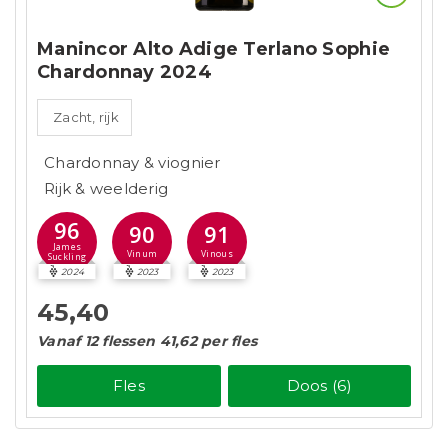
Manincor Alto Adige Terlano Sophie
Chardonnay 2024
Zacht, rijk
Chardonnay & viognier
Rijk & weelderig
96
90
91
James
Vinum
Vinous
Suckling
2024
2023
2023
45,40
Vanaf 12 flessen 41,62 per fles
Fles
Doos (6)