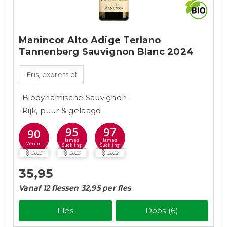
Manincor Alto Adige Terlano
Tannenberg Sauvignon Blanc 2024
Fris, expressief
Biodynamische Sauvignon
Rijk, puur & gelaagd
95
97
90
James
James
Vinum
Suckling
Suckling
2023
2023
2022
35,95
Vanaf 12 flessen 32,95 per fles
Fles
Doos (6)