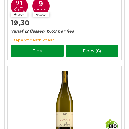
9
91
James
Hamersma
Suckling
2024
2022
19,30
Vanaf 12 flessen 17,69 per fles
Beperkt beschikbaar
Fles
Doos (6)