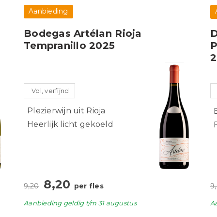
Aanbieding
Bodegas Artélan Rioja
D
Tempranillo 2025
P
2
Vol, verfijnd
Plezierwijn uit Rioja
Heerlijk licht gekoeld
8,20
9,20
per fles
9
Aanbieding
geldig
t/m 31 augustus
A