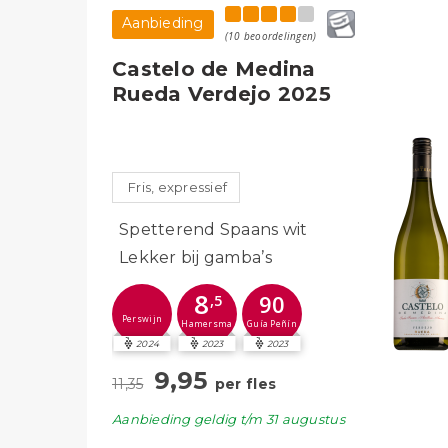
Aanbieding
(10 beoordelingen)
Castelo de Medina
Rueda Verdejo 2025
Fris, expressief
Spetterend Spaans wit
Lekker bij gamba’s
8
90
,5
Perswijn
Guía Peñín
Hamersma
2024
2023
2023
9,95
11,35
per fles
Aanbieding
geldig
t/m 31 augustus