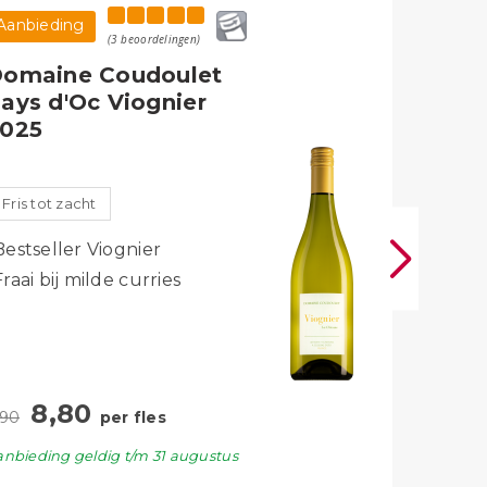
Aanbieding
Aanbiedi
(3 beoordelingen)
omaine Coudoulet
Domain
ays d'Oc Viognier
de Pro
025
du Pri
Fris tot zacht
Verfijnd
Bestseller Viognier
Lekker b
Fraai bij milde curries
Perswijn
Concours
2025
11
12,95
8,80
,90
per fles
Aanbiedin
anbieding
geldig
t/m 31 augustus