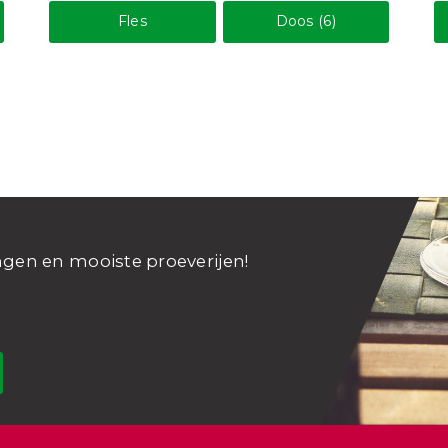
Fles
Doos (6)
ngen en mooiste proeverijen!