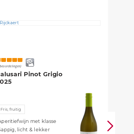
 beoordelingen)
(8 beoordelinge
alusari Pinot Grigio
Le Jad
025
Chardo
Fris, fruitig
Fris tot 
Aperitiefwijn met klasse
Verleide
Sappig, licht & lekker
Fruitig, 