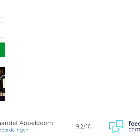
handel Appeldoorn
9.2/10
eoordelingen