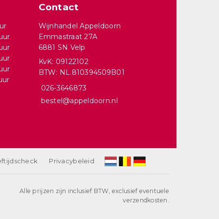
Contact
ur
Wijnhandel Appeldoorn
uur
Emmastraat 27A
uur
6881 SN Velp
uur
KvK: 09122102
uur
BTW: NL.810394509B01
uur
026-3646873
bestel@appeldoorn.nl
ftijdscheck
Privacybeleid
Alle prijzen zijn inclusief BTW, exclusief eventuele
verzendkosten.