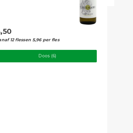
,50
9,20
anaf 12 flessen 5,96 per fles
Vanaf 12 f
Doos (6)
F