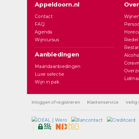
Appeldoorn.nl
Over
Contact
Wijnen
FAQ
Persoo
Agenda
Horec
Wijncursus
Riedel
Restan
Aanbiedingen
Alcohol
Corav
Maandaanbiedingen
Overzi
Luxe selectie
Lidma
Wijn in pak
Inloggen of registreren
Klantenservice
Veilig