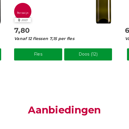
Perswijn
2023
7,80
6
Vanaf 12 flessen 7,15 per fles
V
Fles
Doos (12)
Aanbiedingen