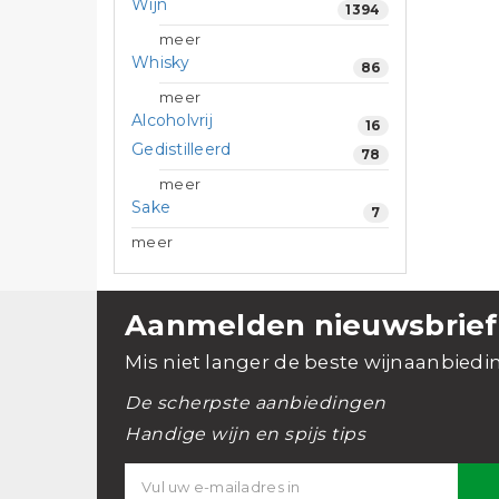
Wijn
1394
meer
Whisky
86
meer
Alcoholvrij
16
Gedistilleerd
78
meer
Sake
7
meer
Aanmelden nieuwsbrief
Mis niet langer de beste wijnaanbiedi
De scherpste aanbiedingen
Handige wijn en spijs tips