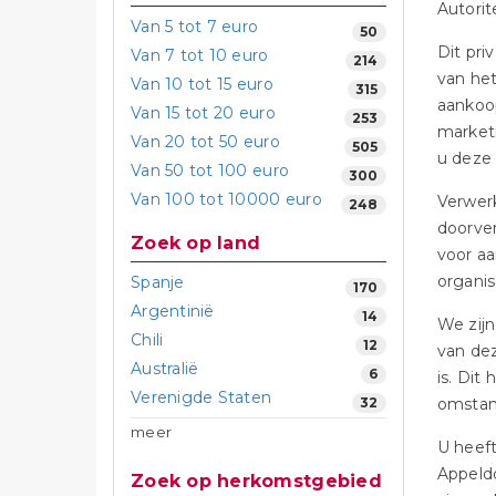
Autori
Van 5 tot 7 euro
50
Dit pri
Van 7 tot 10 euro
214
van he
Van 10 tot 15 euro
315
aankoop
Van 15 tot 20 euro
253
market
Van 20 tot 50 euro
505
u deze 
Van 50 tot 100 euro
300
Van 100 tot 10000 euro
Verwer
248
doorver
Zoek op land
voor aa
organis
Spanje
170
Argentinië
14
We zijn
Chili
12
van de
Australië
6
is. Dit
Verenigde Staten
32
omstan
meer
U heeft
Appeldo
Zoek op herkomstgebied