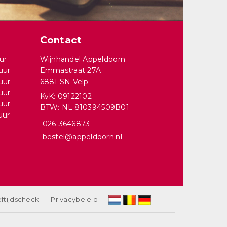
Contact
ur
Wijnhandel Appeldoorn
uur
Emmastraat 27A
uur
6881 SN Velp
uur
KvK: 09122102
uur
BTW: NL.810394509B01
uur
026-3646873
bestel@appeldoorn.nl
ftijdscheck
Privacybeleid