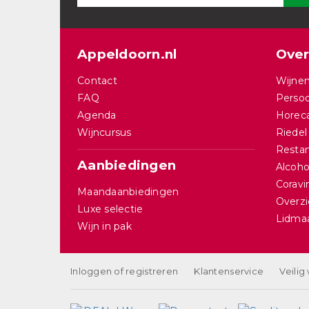
Appeldoorn.nl
Over
Contact
Wijnen
FAQ
Persoo
Agenda
Horec
Wijncursus
Riedel
Restan
Aanbiedingen
Alcohol
Corav
Maandaanbiedingen
Overzi
Luxe selectie
Lidma
Wijn in pak
Inloggen of registreren
Klantenservice
Veilig