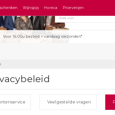
schenken
Wijnspijs
Horeca
Proeverijen
Voor 16:00u besteld = vandaag verzonden*
d
ivacybeleid
ntenservice
Veelgestelde vragen
P