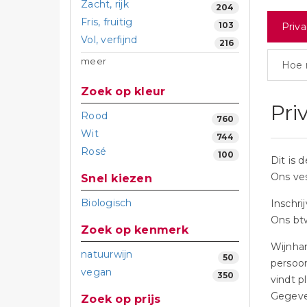
Zacht, rijk
204
Fris, fruitig
103
Priva
Vol, verfijnd
216
meer
Hoe 
Zoek op kleur
Pri
Rood
760
Wit
744
Rosé
100
Dit is 
Ons ve
Snel kiezen
Biologisch
Inschr
Ons bt
Zoek op kenmerk
Wijnhan
natuurwijn
50
persoon
vegan
350
vindt 
Gegeve
Zoek op prijs