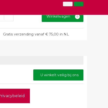
026-3646873
Inloggen
Klantenservice
Winkelwagen
0
Gratis verzending vanaf € 75,00 in NL
U winkelt veilig bij ons
rivacybeleid