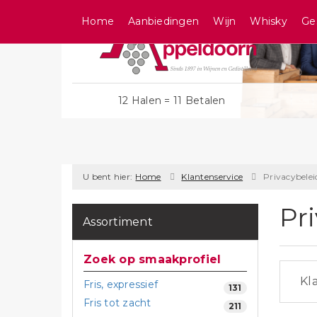
Home
Aanbiedingen
Wijn
Whisky
Ge
12 Halen = 11 Betalen
U bent hier:
Home
Klantenservice
Privacybelei
Pr
Assortiment
Zoek op smaakprofiel
Kla
Fris, expressief
131
Fris tot zacht
211