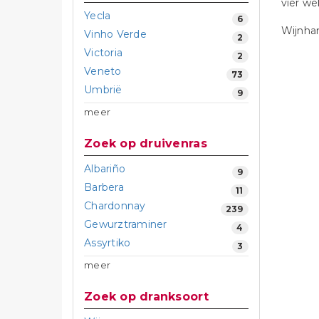
vier w
Yecla
6
Wijnhan
Vinho Verde
2
Victoria
2
Veneto
73
Umbrië
9
meer
Zoek op druivenras
Albariño
9
Barbera
11
Chardonnay
239
Gewurztraminer
4
Assyrtiko
3
meer
Zoek op dranksoort