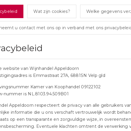
cybeleid
Wat zijn cookies?
Welke gegevens ver
neemt u contact met ons op in verband met ons privacybelei
vacybeleid
de website van Wijnhandel Appeldoorn
stigingsadres is Emmastraat 27A, 6881SN Velp gld
ijvingsnummer Kamer van Koophandel 09122102
w-nummer is NL.8103.94.509B01
del Appeldoorn respecteert de privacy van alle gebruikers van
lijke informatie die u ons verschaft vertrouwelijk wordt be
plaats op een transparante en zorgvuldige wijze, in overeen
nsbescherming. Eventuele klachten omtrent de verwerking