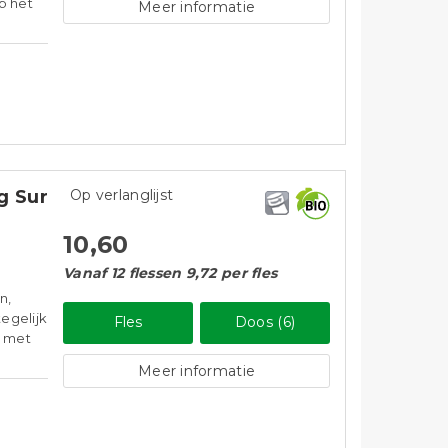
p het
Meer informatie
g Sur
Op verlanglijst
10,60
Vanaf 12 flessen 9,72 per fles
n,
tegelijk
Fles
Doos (6)
s met
Meer informatie