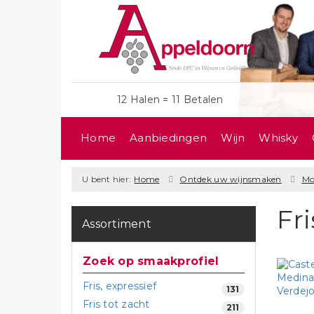
12 Halen = 11 Betalen
Home
Aanbiedingen
Wijn
Whisky
U bent hier:
Home
Ontdek uw wijnsmaken
Mod
Fri
Assortiment
Zoek op smaakprofiel
Fris, expressief
131
Fris tot zacht
211