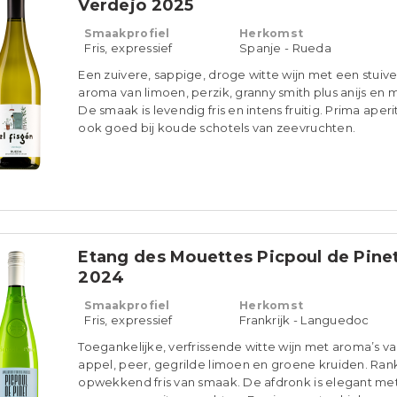
Verdejo 2025
Smaakprofiel
Herkomst
Fris, expressief
Spanje - Rueda
Een zuivere, sappige, droge witte wijn met een stuiv
aroma van limoen, perzik, granny smith plus anijs en 
De smaak is levendig fris en intens fruitig. Prima aperit
ook goed bij koude schotels van zeevruchten.
Etang des Mouettes Picpoul de Pine
2024
Smaakprofiel
Herkomst
Fris, expressief
Frankrijk - Languedoc
Toegankelijke, verfrissende witte wijn met aroma’s v
appel, peer, gegrilde limoen en groene kruiden. Ran
opwekkend fris van smaak. De afdronk is elegant me