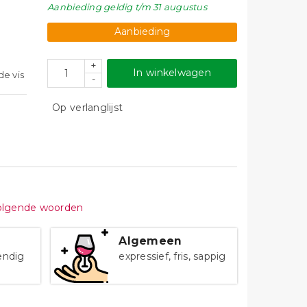
Aanbieding
geldig
t/m 31 augustus
Aanbieding
+
In winkelwagen
de vis
-
Op verlanglijst
volgende woorden
Algemeen
vendig
expressief, fris, sappig