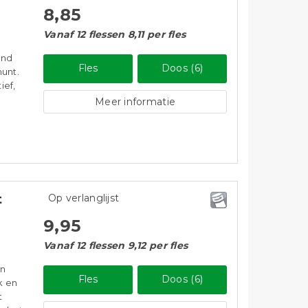
8,85
Vanaf 12 flessen 8,11 per fles
end
Fles
Doos (6)
munt.
ief,
Meer informatie
t
Op verlanglijst
9,95
Vanaf 12 flessen 9,12 per fles
an
Fles
Doos (6)
k en
t