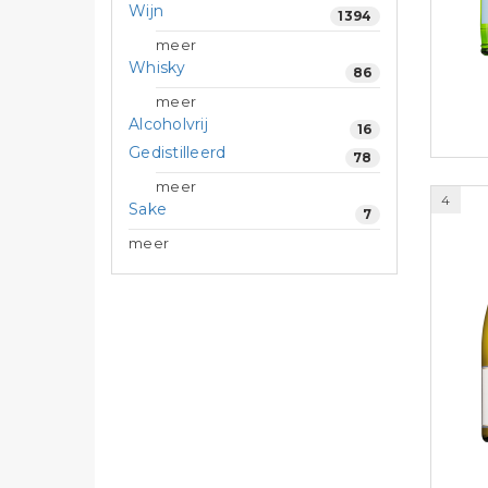
Wijn
1394
meer
Whisky
86
meer
Alcoholvrij
16
Gedistilleerd
78
meer
4
Sake
7
meer