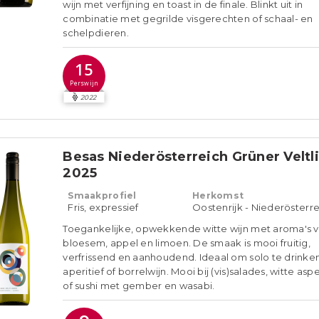
wijn met verfijning en toast in de finale. Blinkt uit in
combinatie met gegrilde visgerechten of schaal- en
schelpdieren.
15
Perswijn
2022
Besas Niederösterreich Grüner Veltl
2025
Smaakprofiel
Herkomst
Fris, expressief
Oostenrijk - Niederösterr
Toegankelijke, opwekkende witte wijn met aroma's 
bloesem, appel en limoen. De smaak is mooi fruitig,
verfrissend en aanhoudend. Ideaal om solo te drinken
aperitief of borrelwijn. Mooi bij (vis)salades, witte as
of sushi met gember en wasabi.