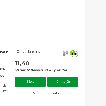
iner
Op verlanglijst
11,40
eich
Vanaf 12 flessen 10,45 per fles
van
Fles
Doos (6)
, als
perges
Meer informatie