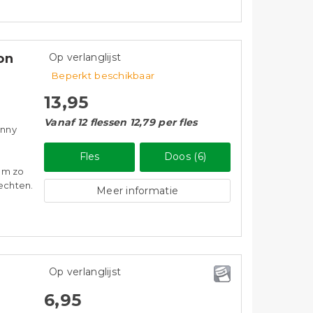
on
Op verlanglijst
Beperkt beschikbaar
13,95
Vanaf 12 flessen 12,79 per fles
anny
Fles
Doos (6)
 om zo
rechten.
Meer informatie
Op verlanglijst
6,95