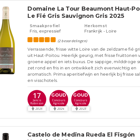
Domaine La Tour Beaumont Haut-Po
Le Fié Gris Sauvignon Gris 2025
Smaakprofiel
Herkomst
Fris, expressief
Frankrijk - Loire
(2 beoordelingen)
Verrassende, frisse witte Loire van de zeldzame fié gri
uit Haut-Poitou. Heerlijk geurig, met frisse fruittonen 
groene appel en iets buxus. De sappige, milddroge 
zet rond en fris in en ontwikkelt zich evenwichtig en
aromatisch. Prima aperitiefwijn en heerlijk bij frisse s
en visschotels.
17
GOUD
GOUD
Jancis
Concours
Concours
Robinson
Agricole
Agricole
2025
2024
2023
Castelo de Medina Rueda El Fisgón