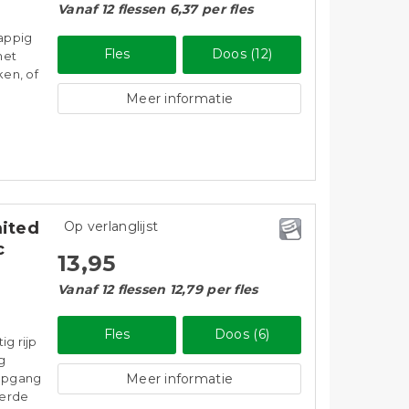
Vanaf 12 flessen 6,37 per fles
sappig
Fles
Doos (12)
met
ken, of
Meer informatie
ited
Op verlanglijst
c
13,95
Vanaf 12 flessen 12,79 per fles
Fles
Doos (6)
ig rijp
ig
iepgang
Meer informatie
eerde