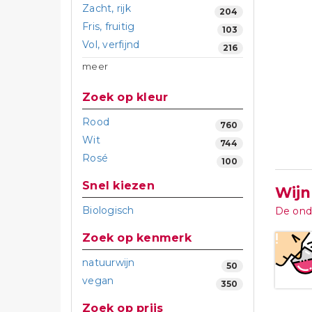
Zacht, rijk
204
Fris, fruitig
103
Vol, verfijnd
216
meer
Zoek op kleur
Rood
760
Wit
744
Rosé
100
Snel kiezen
Wijn
Biologisch
De ond
Zoek op kenmerk
natuurwijn
50
vegan
350
Zoek op prijs