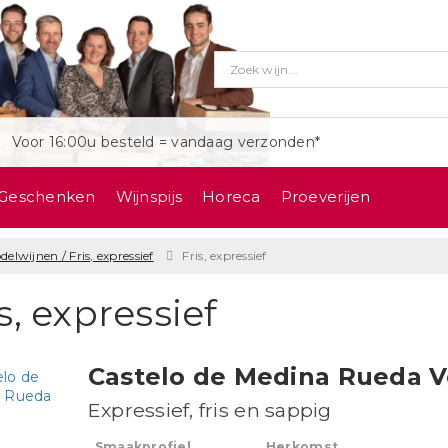
Voor 16:00u besteld = vandaag verzonden*
Geschenken
Wijnspijs
Horeca
Proeverijen
elwijnen / Fris, expressief
Fris, expressief
s, expressief
Castelo de Medina Rueda V
Expressief, fris en sappig
Smaakprofiel
Herkomst