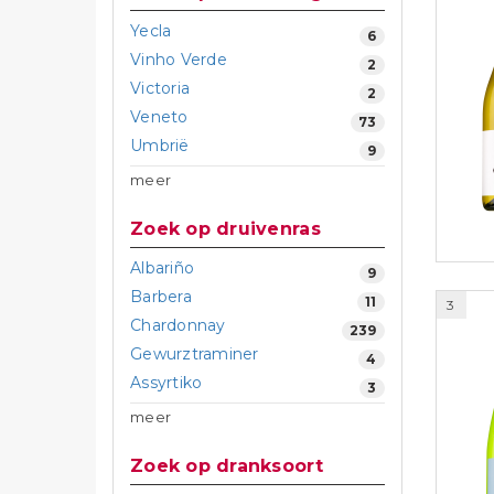
Yecla
6
Vinho Verde
2
Victoria
2
Veneto
73
Umbrië
9
meer
Zoek op druivenras
Albariño
9
Barbera
11
3
Chardonnay
239
Gewurztraminer
4
Assyrtiko
3
meer
Zoek op dranksoort