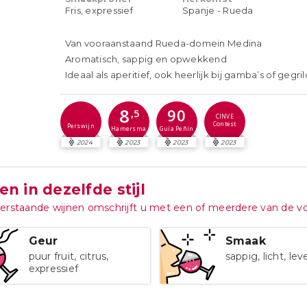
Fris, expressief
Spanje - Rueda
Van vooraanstaand Rueda-domein Medina
Aromatisch, sappig en opwekkend
Ideaal als aperitief, ook heerlijk bij gamba’s of gegril
8
90
,5
CINVE
Contest
Perswijn
Guía Peñín
Hamersma
2024
2023
2023
2023
en in dezelfde stijl
erstaande wijnen omschrijft u met een of meerdere van de 
Geur
Smaak
puur fruit, citrus,
sappig, licht, le
expressief