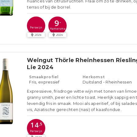
nuances van citrusvruchten. Fraai om zo te drinken, o
terras of bij de borrel.
9
-
Perswijn
Hamersma
2024
2024
Weingut Thörle Rheinhessen Rieslin
Lie 2024
Smaakprofiel
Herkomst
Fris, expressief
Duitsland - Rheinhessen
Expressieve, frisdroge witte wijn met tonen van limoe
granny smith, peer en lichte toast. Heerlijk sappig en 
levendig fris in smaak. Mooi als aperitief, of bij salade
vis, Aziatische gerechten (nasi) of kaasfondue.
14
,5
Perswijn