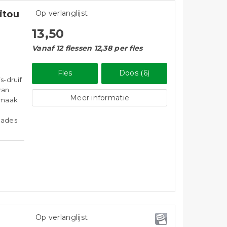
itou
Op verlanglijst
13,50
Vanaf 12 flessen 12,38 per fles
Fles
Doos (6)
s-druif
van
Meer informatie
smaak
alades
Op verlanglijst