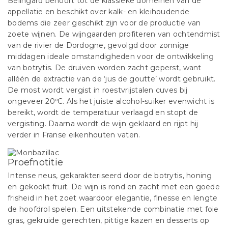
Bélingard behoort tot de klassieke domeinen van de
appellatie en beschikt over kalk- en kleihoudende
bodems die zeer geschikt zijn voor de productie van
zoete wijnen. De wijngaarden profiteren van ochtendmist
van de rivier de Dordogne, gevolgd door zonnige
middagen ideale omstandigheden voor de ontwikkeling
van botrytis. De druiven worden zacht geperst, want
alléén de extractie van de ‘jus de goutte’ wordt gebruikt.
De most wordt vergist in roestvrijstalen cuves bij
ongeveer 20ºC. Als het juiste alcohol-suiker evenwicht is
bereikt, wordt de temperatuur verlaagd en stopt de
vergisting. Daarna wordt de wijn geklaard en rijpt hij
verder in Franse eikenhouten vaten.
Proefnotitie
Intense neus, gekarakteriseerd door de botrytis, honing
en gekookt fruit. De wijn is rond en zacht met een goede
frisheid in het zoet waardoor elegantie, finesse en lengte
de hoofdrol spelen. Een uitstekende combinatie met foie
gras, gekruide gerechten, pittige kazen en desserts op