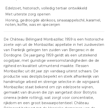
Edelzoet, historisch, volledig tertiair ontwikkeld
Met uiterste zorg openen
Honing, gedroogde abrikoos, sinaasappelschil, karamel,
noten, koffie, was en specerijen
De Château Bélingard Monbazillac 1959 is een historische
zoete wijn uit de Monbazillac appellatie in het zuidwesten
van Frankrijk gelegen ten zuiden van Bergerac in de
Dordogne. De jaargang 1959 geldt als een uitstekend
oogstjaar, met gunstige weersomstandigheden die de
rijpheid en kwaliteit uitmuntend maakte. Flessen
Monbazillac uit dit jaar zijn vandaag uiterst schaars. De
productie was destijds beperkt en sterk afhankelijk van
handmatige arbeid en strenge selectie in de wijngaard.
Monbazillac staat bekend om zijn edelzoete wijnen,
gemaakt van druiven die zijn aangetast door Botrytis
cinerea (edele rotting), wat zorgt voor concentratie,
rijkdom en een groot bewaarpotentieel. Château