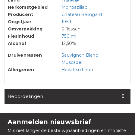
Land
Frankrijk
Herkomstgebied
Monbazillac
Producent
Château Bélingard
Oogstjaar
1959
Omverpakking
6 flessen
Flesinhoud
750 ml
Alcohol
12,50%
Druivenrassen
Sauvignon Blanc
Muscadel
Allergenen
Bevat sulfieten
Beoordelingen
Aanmelden nieuwsbrief
Mis niet langer de beste wijnaanbiedingen en mooiste