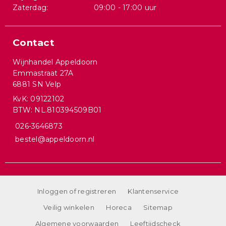
Zaterdag:
09:00 - 17:00 uur
Contact
Wijnhandel Appeldoorn
Emmastraat 27A
6881 SN Velp
KvK: 09122102
BTW: NL.810394509B01
026-3646873
bestel@appeldoorn.nl
Inloggen of registreren
Klantenservice
Veilig winkelen
Horeca
Sitemap
Algemene voorwaarden
Leeftijdscheck