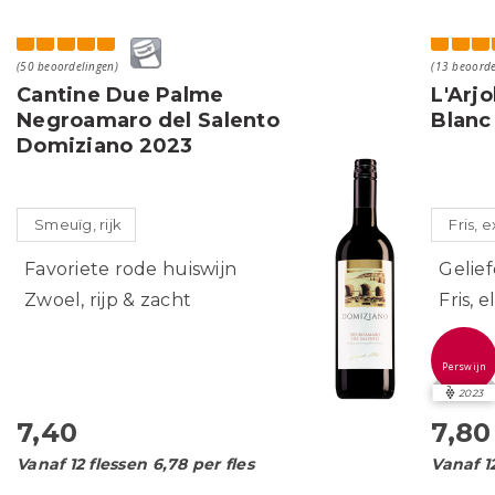
(50 beoordelingen)
(13 beoorde
Cantine Due Palme
L'Arj
Negroamaro del Salento
Blanc
Domiziano 2023
Smeuïg, rijk
Fris, 
Favoriete rode huiswijn
Gelief
Zwoel, rijp & zacht
Fris, 
Perswijn
2023
7,40
7,80
Vanaf 12 flessen 6,78 per fles
Vanaf 12