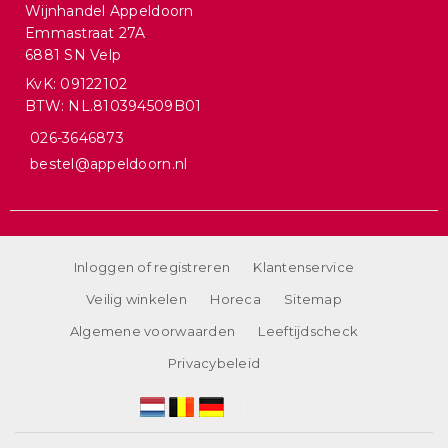
Wijnhandel Appeldoorn
Emmastraat 27A
6881 SN Velp
KvK: 09122102
BTW: NL.810394509B01
026-3646873
bestel@appeldoorn.nl
Inloggen of registreren
Klantenservice
Veilig winkelen
Horeca
Sitemap
Algemene voorwaarden
Leeftijdscheck
Privacybeleid