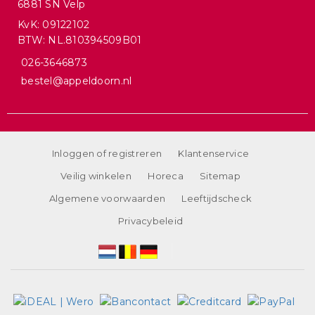
6881 SN Velp
KvK: 09122102
BTW: NL.810394509B01
026-3646873
bestel@appeldoorn.nl
Inloggen of registreren
Klantenservice
Veilig winkelen
Horeca
Sitemap
Algemene voorwaarden
Leeftijdscheck
Privacybeleid