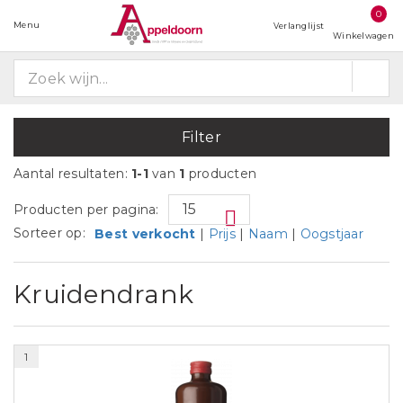
0
Menu
Verlanglijst
Winkelwagen
Filter
Aantal resultaten:
1-1
van
1
producten
Producten per pagina:
Sorteer op:
Best verkocht
|
Prijs
|
Naam
|
Oogstjaar
Kruidendrank
1