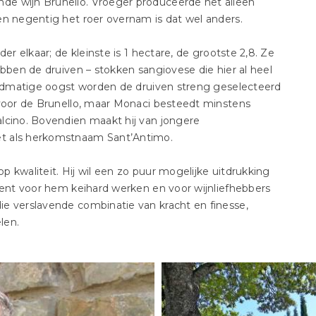
de wijn Brunello. Vroeger produceerde het alleen
en negentig het roer overnam is dat wel anders.
er elkaar; de kleinste is 1 hectare, de grootste 2,8. Ze
ebben de druiven – stokken sangiovese die hier al heel
handmatige oogst worden de druiven streng geselecteerd
 voor de Brunello, maar Monaci besteedt minstens
lcino. Bovendien maakt hij van jongere
et als herkomstnaam Sant’Antimo.
op kwaliteit. Hij wil een zo puur mogelijke uitdrukking
ekent voor hem keihard werken en voor wijnliefhebbers
e verslavende combinatie van kracht en finesse,
len.