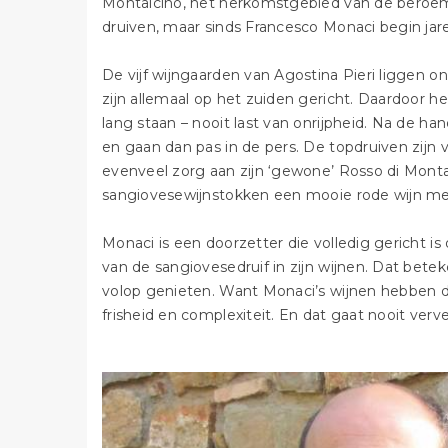
Montalcino, het herkomstgebied van de beroem
druiven, maar sinds Francesco Monaci begin jar
De vijf wijngaarden van Agostina Pieri liggen ond
zijn allemaal op het zuiden gericht. Daardoor h
lang staan – nooit last van onrijpheid. Na de 
en gaan dan pas in de pers. De topdruiven zijn
evenveel zorg aan zijn ‘gewone’ Rosso di Monta
sangiovesewijnstokken een mooie rode wijn m
Monaci is een doorzetter die volledig gericht is 
van de sangiovesedruif in zijn wijnen. Dat bet
volop genieten. Want Monaci’s wijnen hebben di
frisheid en complexiteit. En dat gaat nooit verve