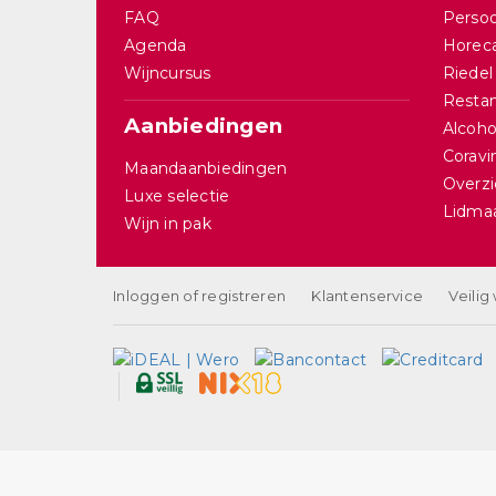
FAQ
Persoo
Agenda
Horec
Wijncursus
Riedel
Restan
Aanbiedingen
Alcohol
Corav
Maandaanbiedingen
Overzi
Luxe selectie
Lidma
Wijn in pak
Inloggen of registreren
Klantenservice
Veilig