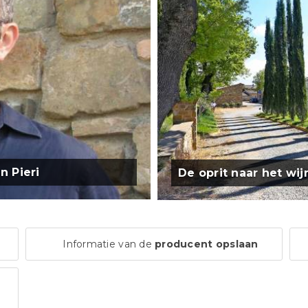
n Pieri
De oprit naar het wi
Informatie van de
producent opslaan