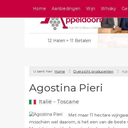
Home
Aanbiedingen
Wijn
Whisky
Ge
12 Halen = 11 Betalen
U bent hier:
Home
Overzicht producenten
Ago
Agostina Pieri
Italië - Toscane
Met maar 11 hectare wijngaar
misschien wel daarom, is het een van de beste van