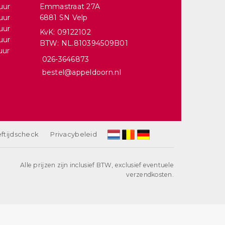
uur
Emmastraat 27A
uur
6881 SN Velp
uur
KvK: 09122102
uur
BTW: NL.810394509B01
uur
026-3646873
bestel@appeldoorn.nl
ftijdscheck
Privacybeleid
Alle prijzen zijn inclusief BTW, exclusief eventuele
verzendkosten.