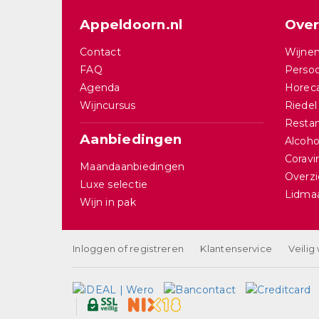
Appeldoorn.nl
Over
Contact
Wijnen
FAQ
Persoo
Agenda
Horec
Wijncursus
Riedel
Restan
Aanbiedingen
Alcohol
Corav
Maandaanbiedingen
Overzi
Luxe selectie
Lidma
Wijn in pak
Inloggen of registreren
Klantenservice
Veilig