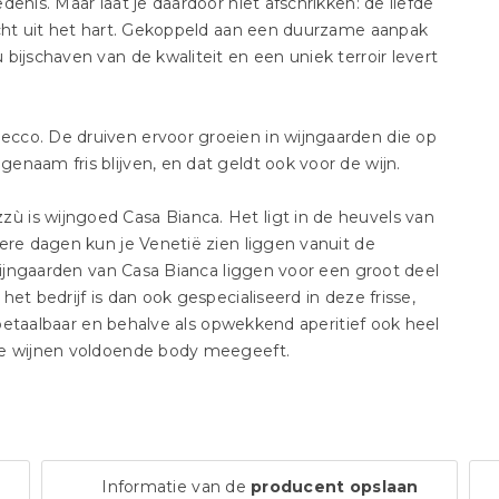
enis. Maar laat je daardoor niet afschrikken: de liefde
echt uit het hart. Gekoppeld aan een duurzame aanpak
bijschaven van de kwaliteit en een uniek terroir levert
cco. De druiven ervoor groeien in wijngaarden die op
naam fris blijven, en dat geldt ook voor de wijn.
 is wijngoed Casa Bianca. Het ligt in de heuvels van
ere dagen kun je Venetië zien liggen vanuit de
 wijngaarden van Casa Bianca liggen voor een groot deel
et bedrijf is dan ook gespecialiseerd in deze frisse,
g betaalbaar en behalve als opwekkend aperitief ook heel
de wijnen voldoende body meegeeft.
Informatie van de
producent opslaan