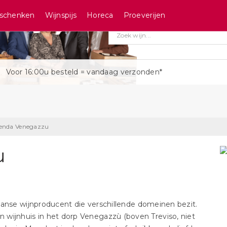
schenken
Wijnspijs
Horeca
Proeverijen
Voor 16:00u besteld = vandaag verzonden*
enda Venegazzu
u
aanse wijnproducent die verschillende domeinen bezit.
en wijnhuis in het dorp Venegazzù (boven Treviso, niet