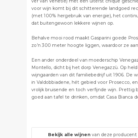
ver van Venetië) met een uiterst chique geschied
voor wijn komt bij dit schitterende landgoed r
(met 100% hergebruik van energie), het continu 
dat buitengewoon lekkere wijnen op.
Behalve mooi rood maakt Gasparini goede Prose
zo’n 300 meter hoogte liggen, waardoor ze aange
Een ander onderdeel van moederschip Venegazzù
Montello, dicht bij het dorp Venegazzù. Op held
wijngaarden van dit familiebedrijf uit 1906. De
in Valdobbiadene, hét gebied voor Prosecco, en h
vrolijk bruisende en toch verfijnde wijn. Pretti
goed aan tafel te drinken, omdat Casa Bianca 
Bekijk alle wijnen
van deze producent