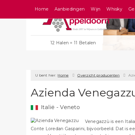
Home
Aanbiedingen
Wijn
Whisky
Ge
12 Halen = 11 Betalen
U bent hier:
Home
Overzicht producenten
Azi
Azienda Venegazz
Italië - Veneto
Venegazzù is een Itali
Conte Loredan Gasparini, bijvoorbeeld. Dat is e