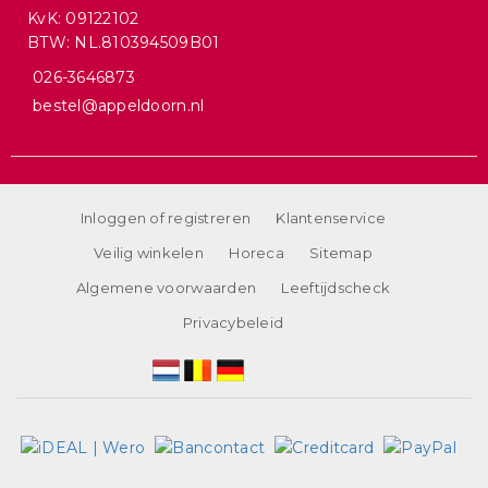
KvK: 09122102
BTW: NL.810394509B01
026-3646873
bestel@appeldoorn.nl
Inloggen of registreren
Klantenservice
Veilig winkelen
Horeca
Sitemap
Algemene voorwaarden
Leeftijdscheck
Privacybeleid