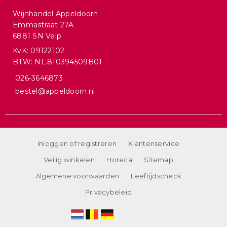
Wijnhandel Appeldoorn
Emmastraat 27A
6881 SN Velp
KvK: 09122102
BTW: NL.810394509B01
026-3646873
bestel@appeldoorn.nl
Inloggen of registreren
Klantenservice
Veilig winkelen
Horeca
Sitemap
Algemene voorwaarden
Leeftijdscheck
Privacybeleid