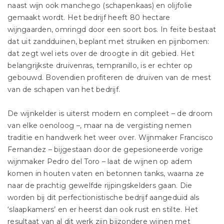
naast wijn ook manchego (schapenkaas) en olijfolie
gemaakt wordt. Het bedrijf heeft 80 hectare
wijngaarden, omringd door een soort bos. In feite bestaat
dat uit zandduinen, beplant met struiken en pijnbomen:
dat zegt wel iets over de droogte in dit gebied. Het
belangrijkste druivenras, tempranillo, is er echter op
gebouwd. Bovendien profiteren de druiven van de mest
van de schapen van het bedrijf.
De wijnkelder is uiterst modern en compleet – de droom
van elke oenoloog –, maar na de vergisting nemen
traditie en handwerk het weer over. Wijnmaker Francisco
Fernandez – bijgestaan door de gepesioneerde vorige
wijnmaker Pedro del Toro – laat de wijnen op adem
komen in houten vaten en betonnen tanks, waarna ze
naar de prachtig gewelfde rijpingskelders gaan. Die
worden bij dit perfectionistische bedrijf aangeduid als
‘slaapkamers’ en er heerst dan ook rust en stilte. Het
resultaat van al dit werk zijn bijzondere wijnen met