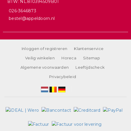
BTW: NL.810394509B01
026-3646873
bestel@appeldoorn.nl
Inloggen of registreren
Klantenservice
Veilig winkelen
Horeca
Sitemap
Algemene voorwaarden
Leeftijdscheck
Privacybeleid