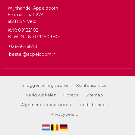
Wijnhandel Appeldoorn
Emmastraat 27A
6881 SN Velp
KvK: 09122102
BTW: NL.810394509B01
026-3646873
bestel@appeldoorn.nl
Inloggen of registreren
Klantenservice
Veilig winkelen
Horeca
Sitemap
Algemene voorwaarden
Leeftijdscheck
Privacybeleid