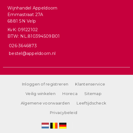
Wijnhandel Appeldoorn
Emmastraat 27A
6881 SN Velp
KvK: 09122102
BTW: NL.810394509B01
026-3646873
bestel@appeldoorn.nl
Inloggen of registreren
Klantenservice
Veilig winkelen
Horeca
Sitemap
Algemene voorwaarden
Leeftijdscheck
Privacybeleid