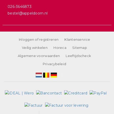
026-3646873
bestel@appeldoorn.nl
Inloggen of registreren
Klantenservice
Veilig winkelen
Horeca
Sitemap
Algemene voorwaarden
Leeftijdscheck
Privacybeleid