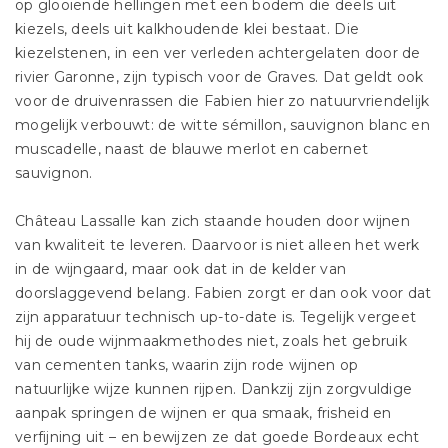
op glooiende hellingen met een bodem die deels uit
kiezels, deels uit kalkhoudende klei bestaat. Die
kiezelstenen, in een ver verleden achtergelaten door de
rivier Garonne, zijn typisch voor de Graves. Dat geldt ook
voor de druivenrassen die Fabien hier zo natuurvriendelijk
mogelijk verbouwt: de witte sémillon, sauvignon blanc en
muscadelle, naast de blauwe merlot en cabernet
sauvignon.
Château Lassalle kan zich staande houden door wijnen
van kwaliteit te leveren. Daarvoor is niet alleen het werk
in de wijngaard, maar ook dat in de kelder van
doorslaggevend belang. Fabien zorgt er dan ook voor dat
zijn apparatuur technisch up-to-date is. Tegelijk vergeet
hij de oude wijnmaakmethodes niet, zoals het gebruik
van cementen tanks, waarin zijn rode wijnen op
natuurlijke wijze kunnen rijpen. Dankzij zijn zorgvuldige
aanpak springen de wijnen er qua smaak, frisheid en
verfijning uit – en bewijzen ze dat goede Bordeaux echt