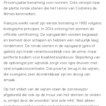
Provençaalse benaming voor nonnen. Grès verwijst naar
de platte ronde stenen die het terroir van Costières de
Nîmes kenmerken.
François werkt vanaf zijn eerste botteling in 1993 volgens
biologische principes. In 2014 ontving het domein de
officiële certificering. De wijngaarden worden begraasd
en bemest door schapen en hebben een natuurlijk laag
rendement. De ronde stenen in de wijngaard (grès of
galets) zijn mede verantwoordelijk voor de arme, maar
perfecte bodem voor kwaliteitswijnbouw. Beperking van
de opbrengst per wijnstok zorgt voor rijpe druiven met
veel smaakconcentratie. Dat proef je terug in de wijnen,
die overigens zeer doordrinkbaar zijn en droog van
smaak.
Op het etiket van de wijnen staat de zonnewijzer
afgebeeld die ook op de muur van het domein te vinden
is, omlijst door de woorden ‘sine sole nihil’. Niet alleen