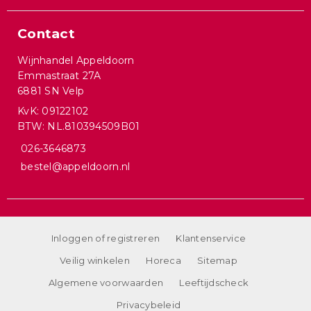
Contact
Wijnhandel Appeldoorn
Emmastraat 27A
6881 SN Velp
KvK: 09122102
BTW: NL.810394509B01
026-3646873
bestel@appeldoorn.nl
Inloggen of registreren
Klantenservice
Veilig winkelen
Horeca
Sitemap
Algemene voorwaarden
Leeftijdscheck
Privacybeleid