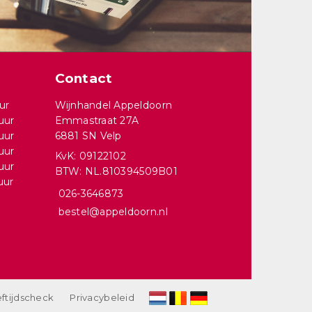
Contact
ur
Wijnhandel Appeldoorn
uur
Emmastraat 27A
uur
6881 SN Velp
uur
KvK: 09122102
uur
BTW: NL.810394509B01
uur
026-3646873
bestel@appeldoorn.nl
ftijdscheck
Privacybeleid