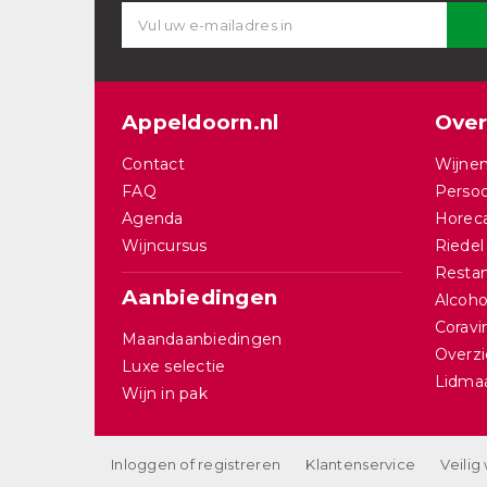
Appeldoorn.nl
Over
Contact
Wijnen
FAQ
Persoo
Agenda
Horec
Wijncursus
Riedel
Restan
Aanbiedingen
Alcohol
Corav
Maandaanbiedingen
Overzi
Luxe selectie
Lidma
Wijn in pak
Inloggen of registreren
Klantenservice
Veilig