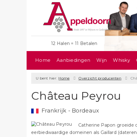
12 Halen = 11 Betalen
Home
Aanbiedingen
Wijn
Whisky
U bent hier:
Home
Overzicht producenten
Châ
Château Peyrou
Frankrijk - Bordeaux
Catherine Papon groeide o
eerbiedwaardige domeinen als Gaillard (daterend u