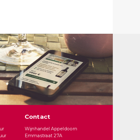
Contact
ur
Wijnhandel Appeldoorn
uur
Emmastraat 27A