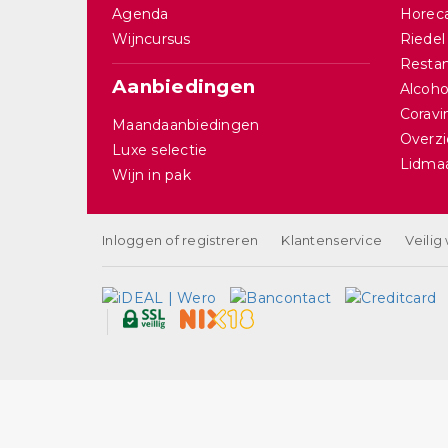
Agenda
Horec
Wijncursus
Riedel
Restan
Aanbiedingen
Alcohol
Corav
Maandaanbiedingen
Overzi
Luxe selectie
Lidma
Wijn in pak
Inloggen of registreren
Klantenservice
Veilig