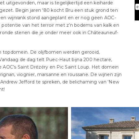
et uitgevonden, maar is tegelijkertijd een keiharde
t gezet. Begin jaren '80 kocht Bru een stuk grond ten
een wijnrank stond aangeplant en er nog geen AOC-
de potentie van het terroir met z’n bodems van kalk en
 ronde stenen die je onder meer ook in Châteauneuf-
en topdomein. De olijfbomen werden gerooid,
andaag de dag telt Puec-Haut bijna 200 hectare,
 AOC’s Saint Drézéry en Pic Saint Loup. Het domein
arignan, viognier, marsanne en roussane. De wijnen zijn
t Andrew Jefford te spreken, de belichaming van ‘New
nt!