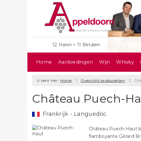
12 Halen = 11 Betalen
Home
Aanbiedingen
Wijn
Whisky
U bent hier:
Home
Overzicht producenten
Châ
Château Puech-Ha
Frankrijk - Languedoc
Château Puech-Haut b
flamboyante Gérard Br