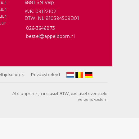
uur
6881 SN Velp
uur
KvK: 09122102
uur
BTW: NL.810394509B01
uur
026-3646873
bestel@appeldoorn.nl
ftijdscheck
Privacybeleid
Alle prijzen zijn inclusief BTW, exclusief eventuele
verzendkosten.