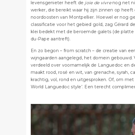
levensgenieter heeft de
joie de vivre
nog net ni
werker, die bereikt waar hij zijn zinnen op heef
noordoosten van Montpellier. Hoewel er nog g
classificatie voor het gebied gold, zag Gérard 
klei bedekt met de beroemde galets (de platte
du-Pape aantreft).
En zo begon – from scratch – de creatie van e
wijngaarden aangelegd, het domein gebouwd. V
verdeeld over voornamelijk de Languedoc en de
maakt rood, rosé en wit, van grenache, syrah, c
krachtig, vol, rond en uitgesproken. Of, om me
World Languedoc style’. Een terecht complime