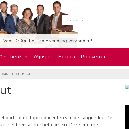
Voor 16:00u besteld = vandaag verzonden*
Geschenken
Wijnspijs
Horeca
Proeverijen
teau Puech-Haut
ut
ehoort tot de topproducenten van de Languedoc. De
u is het brein achter het domein. Deze enorme