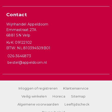
Contact
Wijnhandel Appeldoorn
Emmastraat 27A
6881 SN Velp
KvK: 09122102
BTW: NL.810394509B01
026-3646873
bestel@appeldoorn.nl
Inloggen of registreren
Klantenservice
Veilig winkelen
Horeca
Sitemap
Algemene voorwaarden
Leeftijdscheck