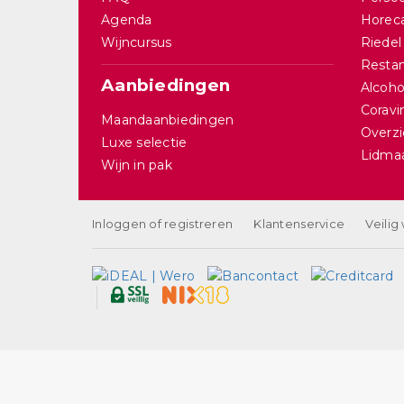
Agenda
Horec
Wijncursus
Riedel
Restan
Aanbiedingen
Alcohol
Corav
Maandaanbiedingen
Overzi
Luxe selectie
Lidma
Wijn in pak
Inloggen of registreren
Klantenservice
Veilig