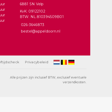
uur
6881 SN Velp
uur
KvK: 09122102
uur
BTW: NL.810394509B01
uur
026-3646873
bestel@appeldoorn.nl
ftijdscheck
Privacybeleid
Alle prijzen zijn inclusief BTW, exclusief eventuele
verzendkosten.