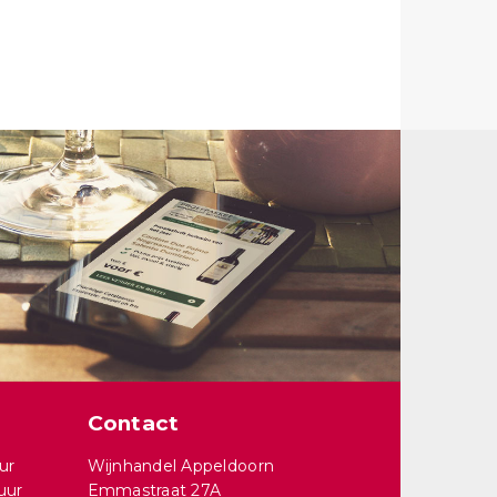
Contact
ur
Wijnhandel Appeldoorn
uur
Emmastraat 27A