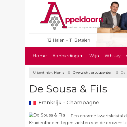
12 Halen = 11 Betalen
Home
Aanbiedingen
Wijn
Whisky
U bent hier:
Home
Overzicht producenten
De 
De Sousa & Fils
Frankrijk - Champagne
Een enorme kwartskristal di
Kruidentheeën tegen ziekten van de druivenstok..