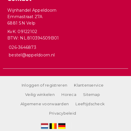
Wijnhandel Appeldoorn
Emmastraat 27A
6881 SN Velp
KvK: 09122102
BTW: NL.810394509B01
026-3646873
bestel@appeldoorn.nl
Inloggen of registreren
Klantenservice
Veilig winkelen
Horeca
Sitemap
Algemene voorwaarden
Leeftijdscheck
Privacybeleid