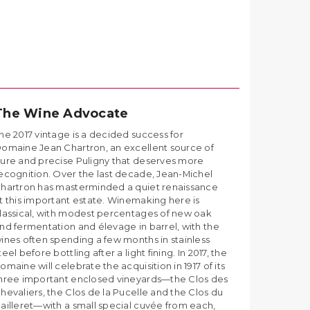
The Wine Advocate
he 2017 vintage is a decided success for
omaine Jean Chartron, an excellent source of
ure and precise Puligny that deserves more
ecognition. Over the last decade, Jean-Michel
hartron has masterminded a quiet renaissance
t this important estate. Winemaking here is
lassical, with modest percentages of new oak
nd fermentation and élevage in barrel, with the
ines often spending a few months in stainless
teel before bottling after a light fining. In 2017, the
omaine will celebrate the acquisition in 1917 of its
hree important enclosed vineyards—the Clos des
hevaliers, the Clos de la Pucelle and the Clos du
ailleret—with a small special cuvée from each,