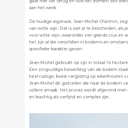
gaat hier ver terug en ook het domein zelf werd 
aan het werk.
De huidige eigenaar, Jean-Michel Chartron, zegt
van witte wijn. Dat is wat al te bescheiden, als 
voor witte wijn, waaronder vier grands crus en a
het zijn al die verschillen in bodems en omstan
specifieke karakter geven.
Jean-Michel gebruikt op zijn in totaal 14 hect
Een zorgvuldige bewerking van de bodem staat
heel rustige, koele vergisting op eikenhouten va
Jean-Michel de gistcellen die naar de bodem va
vollere smaak. Het proces wordt afgerond met ee
en krachtig als verfijnd en complex zijn.