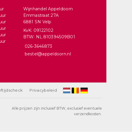
ur
Wijnhandel Appeldoorn
uur
Emmastraat 27A
uur
6881 SN Velp
uur
KvK: 09122102
uur
BTW: NL.810394509B01
uur
026-3646873
bestel@appeldoorn.nl
ftijdscheck
Privacybeleid
Alle prijzen zijn inclusief BTW, exclusief eventuele
verzendkosten.