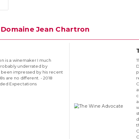
n
Domaine Jean Chartron
on is a winemaker I much
T
robably underrated by
D
e been impressed by his recent
p
8s are no different. - 2018
r
ded Expectations
C
a
c
a
w
s
d
t
C
C