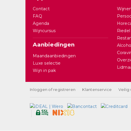
Contact
Wijnen
FAQ
Persoo
Agenda
Horec
Wijncursus
Riedel
Restan
Aanbiedingen
Alcohol
Corav
Maandaanbiedingen
Overzi
Luxe selectie
Lidma
Wijn in pak
Inloggen of registreren
Klantenservice
Veilig