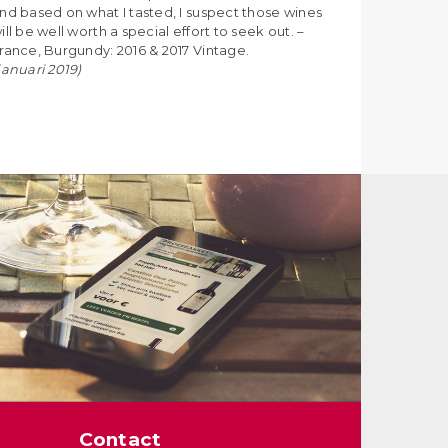
nd based on what I tasted, I suspect those wines
ill be well worth a special effort to seek out. –
rance, Burgundy: 2016 & 2017 Vintage.
januari 2019)
Contact