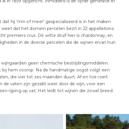
al in 1859 opgericht. Inmiddels is de vijfde generatie er
 dat hij ‘min of meer’ gespecialiseerd is in het maken
je weet dat het domein percelen bezit in 22 appellations
cht premiers crus. Dé witte druif hier is chardonnay, en
digheden in de diverse percelen die de wijnen ervan hun
are wijngaarden geen chemische bestrijdingsmiddelen.
 bij hem voorop. Na de handmatige oogst volgt een
ten, die vier tot zes maanden duurt. Af en toe roert
n de vaten zijn gezakt weer door de wijn, voor een
n rijping op vat. Het leidt tot wijnen die zowel breed