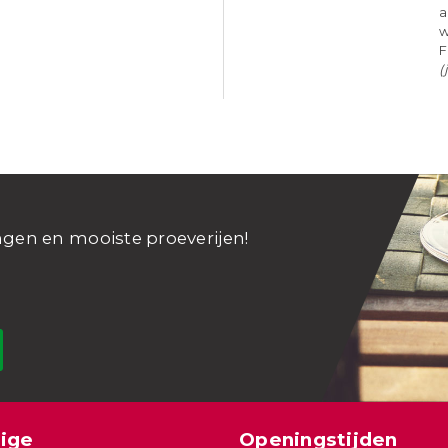
a
w
F
(
ngen en mooiste proeverijen!
ige
Openingstijden