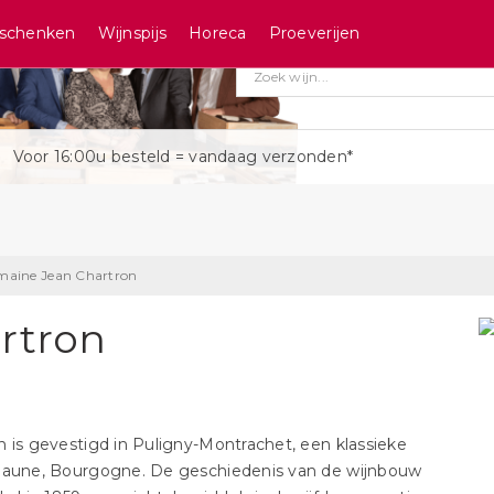
schenken
Wijnspijs
Horeca
Proeverijen
Voor 16:00u besteld = vandaag verzonden*
aine Jean Chartron
rtron
is gevestigd in Puligny-Montrachet, een klassieke
eaune, Bourgogne. De geschiedenis van de wijnbouw