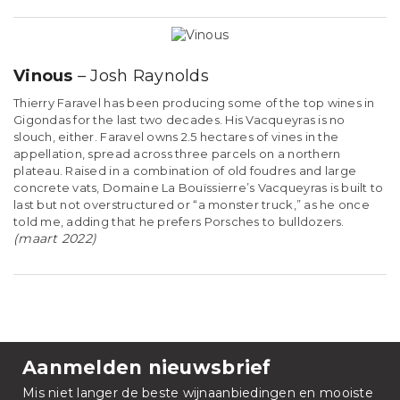
Vinous
– Josh Raynolds
Thierry Faravel has been producing some of the top wines in
Gigondas for the last two decades. His Vacqueyras is no
slouch, either. Faravel owns 2.5 hectares of vines in the
appellation, spread across three parcels on a northern
plateau. Raised in a combination of old foudres and large
concrete vats, Domaine La Bouïssierre’s Vacqueyras is built to
last but not overstructured or “a monster truck,” as he once
told me, adding that he prefers Porsches to bulldozers.
(maart 2022)
Aanmelden nieuwsbrief
Mis niet langer de beste wijnaanbiedingen en mooiste