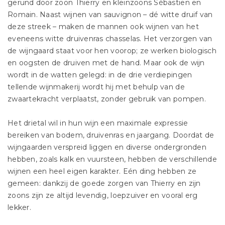
gerund door zoon Thierry en kleinzoons Sébastien en
Romain. Naast wijnen van sauvignon – dé witte druif van
deze streek – maken de mannen ook wijnen van het
eveneens witte druivenras chasselas. Het verzorgen van
de wijngaard staat voor hen voorop; ze werken biologisch
en oogsten de druiven met de hand. Maar ook de wijn
wordt in de watten gelegd: in de drie verdiepingen
tellende wijnmakerij wordt hij met behulp van de
zwaartekracht verplaatst, zonder gebruik van pompen.
Het drietal wil in hun wijn een maximale expressie
bereiken van bodem, druivenras en jaargang. Doordat de
wijngaarden verspreid liggen en diverse ondergronden
hebben, zoals kalk en vuursteen, hebben de verschillende
wijnen een heel eigen karakter. Eén ding hebben ze
gemeen: dankzij de goede zorgen van Thierry en zijn
zoons zijn ze altijd levendig, loepzuiver en vooral erg
lekker.