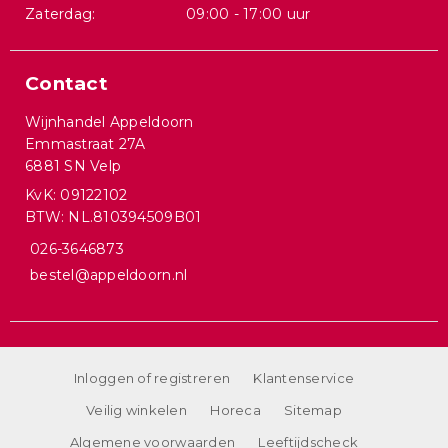
Zaterdag:
09:00 - 17:00 uur
Contact
Wijnhandel Appeldoorn
Emmastraat 27A
6881 SN Velp
KvK: 09122102
BTW: NL.810394509B01
026-3646873
bestel@appeldoorn.nl
Inloggen of registreren
Klantenservice
Veilig winkelen
Horeca
Sitemap
Algemene voorwaarden
Leeftijdscheck