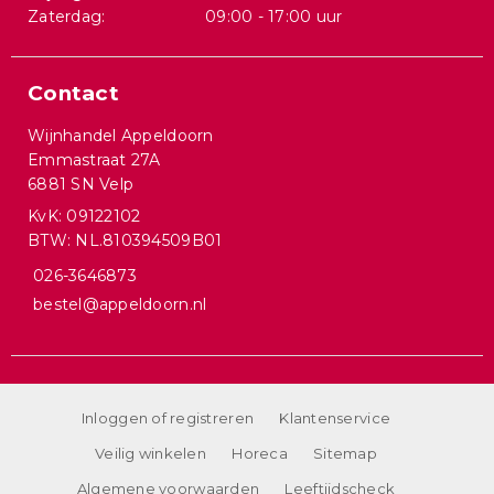
Zaterdag:
09:00 - 17:00 uur
Contact
Wijnhandel Appeldoorn
Emmastraat 27A
6881 SN Velp
KvK: 09122102
BTW: NL.810394509B01
026-3646873
bestel@appeldoorn.nl
Inloggen of registreren
Klantenservice
Veilig winkelen
Horeca
Sitemap
Algemene voorwaarden
Leeftijdscheck