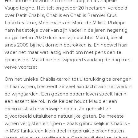
Het domein bevindt zich in het dorpje La Chapelle
Vaupelteigne. Het telt ongeveer 20 hectaren, verdeeld
over Petit Chablis, Chablis en Chablis Premier Crus
Fourcheaume, Montmains en Mont de Milieu. Philippe
nam het stokje over van zijn vader in de jaren negentig
en gaf het in 2020 door aan zijn dochter Maud, die al
sinds 2009 bij het domein betrokken is. En hoewel haar
vader het maar wat lastig vindt om met pensioen te
gaan, is het Maud die het wijngoed vandaag de dag met
verve voortzet.
Om het unieke Chablis-terroir tot uitdrukking te brengen
in haar wijnen, besteedt ze veel aandacht aan het werk in
de wijngaarden. Een gezond bodemleven speelt hierin
een essentiële rol. In de kelder houdt Maud er een
minimalistische werkwijze op na. Zo gebruikt ze
bijvoorbeeld uitsluitend natuurlijke gisten. De meeste
wijnen vergisten en rijpen – zoals gebruikelijk in Chablis –
in RVS tanks, een klein deel in gebruikte eikenhouten