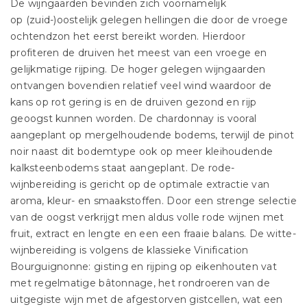
De wijngaarden bevinden zich voornamelijk
op (zuid-)oostelijk gelegen hellingen die door de vroege
ochtendzon het eerst bereikt worden. Hierdoor
profiteren de druiven het meest van een vroege en
gelijkmatige rijping. De hoger gelegen wijngaarden
ontvangen bovendien relatief veel wind waardoor de
kans op rot gering is en de druiven gezond en rijp
geoogst kunnen worden. De chardonnay is vooral
aangeplant op mergelhoudende bodems, terwijl de pinot
noir naast dit bodemtype ook op meer kleihoudende
kalksteenbodems staat aangeplant. De rode-
wijnbereiding is gericht op de optimale extractie van
aroma, kleur- en smaakstoffen. Door een strenge selectie
van de oogst verkrijgt men aldus volle rode wijnen met
fruit, extract en lengte en een een fraaie balans. De witte-
wijnbereiding is volgens de klassieke Vinification
Bourguignonne: gisting en rijping op eikenhouten vat
met regelmatige bâtonnage, het rondroeren van de
uitgegiste wijn met de afgestorven gistcellen, wat een