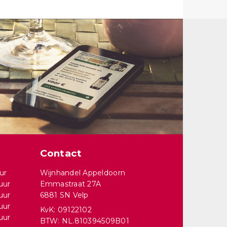
Contact
ur
Wijnhandel Appeldoorn
uur
Emmastraat 27A
uur
6881 SN Velp
uur
KvK: 09122102
uur
BTW: NL.810394509B01