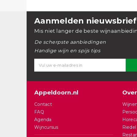
Aanmelden nieuwsbrief
Mis niet langer de beste wijnaanbiedi
De scherpste aanbiedingen
Handige wijn en spijs tips
Appeldoorn.nl
Over
Contact
Wijnen
FAQ
Persoo
Agenda
Horec
Wijncursus
Riedel
Restan