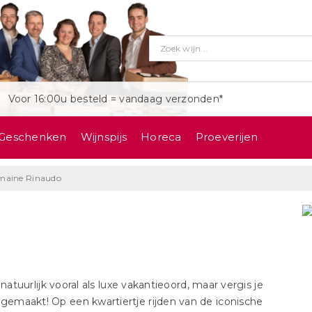
Voor 16:00u besteld = vandaag verzonden*
Geschenken
Wijnspijs
Horeca
Proeverijen
aine Rinaudo
tuurlijk vooral als luxe vakantieoord, maar vergis je
 gemaakt! Op een kwartiertje rijden van de iconische