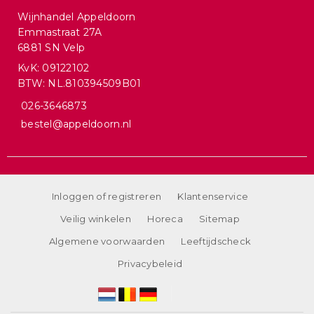
Wijnhandel Appeldoorn
Emmastraat 27A
6881 SN Velp
KvK: 09122102
BTW: NL.810394509B01
026-3646873
bestel@appeldoorn.nl
Inloggen of registreren
Klantenservice
Veilig winkelen
Horeca
Sitemap
Algemene voorwaarden
Leeftijdscheck
Privacybeleid