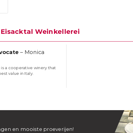
n
Eisacktal Weinkellerei
vocate
– Monica
 is a cooperative winery that
est value in Italy.
ngen en mooiste proeverijen!