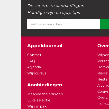
De scherpste aanbiedingen
Handige wijn en spijs tips
Appeldoorn.nl
Over
Contact
Wijnen
FAQ
Persoo
Agenda
Horec
Wijncursus
Riedel
Restan
Aanbiedingen
Alcohol
Corav
Maandaanbiedingen
Overzi
Luxe selectie
Lidma
Wijn in pak