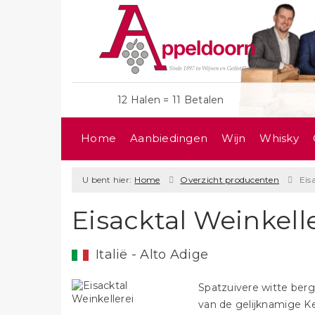
12 Halen = 11 Betalen
Home
Aanbiedingen
Wijn
Whisky
U bent hier:
Home
Overzicht producenten
Eis
Eisacktal Weinkell
Italië - Alto Adige
Spatzuivere witte bergwi
van de gelijknamige Kel