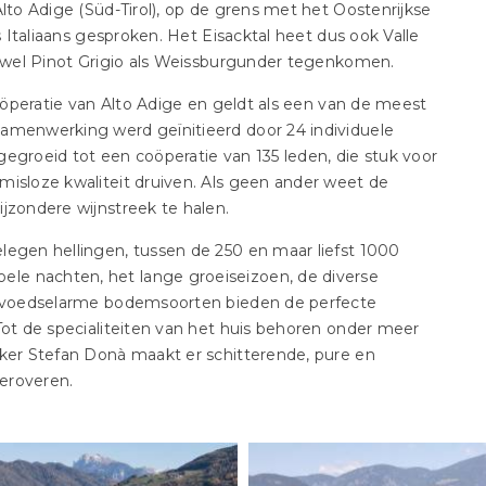
Alto Adige (Süd-Tirol), op de grens met het Oostenrijkse
s Italiaans gesproken. Het Eisacktal heet dus ook Valle
 zowel Pinot Grigio als Weissburgunder tegenkomen.
coöperatie van Alto Adige en geldt als een van de meest
samenwerking werd geïnitieerd door 24 individuele
itgegroeid tot een coöperatie van 135 leden, die stuk voor
misloze kwaliteit druiven. Als geen ander weet de
jzondere wijnstreek te halen.
legen hellingen, tussen de 250 en maar liefst 1000
le nachten, het lange groeiseizoen, de diverse
de voedselarme bodemsoorten bieden de perfecte
Tot de specialiteiten van het huis behoren onder meer
aker Stefan Donà maakt er schitterende, pure en
veroveren.