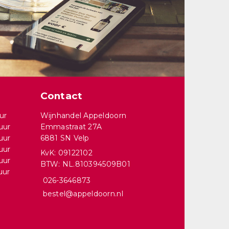
Contact
ur
Wijnhandel Appeldoorn
uur
Emmastraat 27A
uur
6881 SN Velp
uur
KvK: 09122102
uur
BTW: NL.810394509B01
uur
026-3646873
bestel@appeldoorn.nl