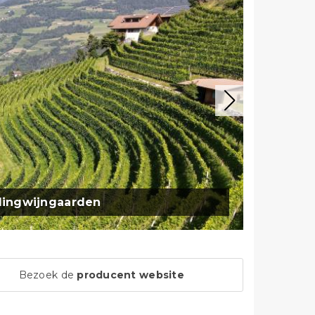
llingwijngaarden
Bezoek de
producent website