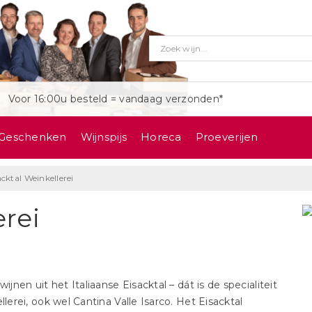
Voor 16:00u besteld = vandaag verzonden*
Geschenken
Wijnspijs
Horeca
Proeverijen
acktal Weinkellerei
erei
jnen uit het Italiaanse Eisacktal – dát is de specialiteit
lerei, ook wel Cantina Valle Isarco. Het Eisacktal