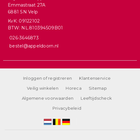
Emmastraat 27A
6881 SN Velp
KvK: 09122102
BTW: NL.810394509B01
026-3646873
bestel@appeldoorn.nl
Inloggen of registreren
Klantenservice
Veilig winkelen
Horeca
Sitemap
Algemene voorwaarden
Leeftijdscheck
Privacybeleid