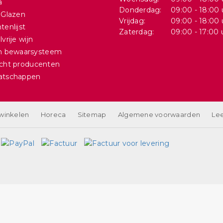
a
Donderdag:
09:00 - 18:00 
 Glazen
Vrijdag:
09:00 - 18:00 
tenlijst
Zaterdag:
09:00 - 17:00 
vrije wijn
in bewaarsysteem
cht producenten
atschappen
 winkelen
Horeca
Sitemap
Algemene voorwaarden
Lee