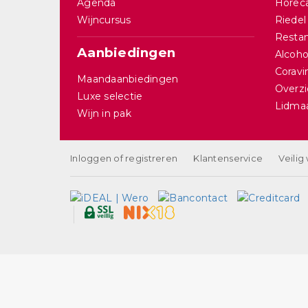
Agenda
Horec
Wijncursus
Riedel
Restan
Aanbiedingen
Alcohol
Corav
Maandaanbiedingen
Overzi
Luxe selectie
Lidma
Wijn in pak
Inloggen of registreren
Klantenservice
Veilig