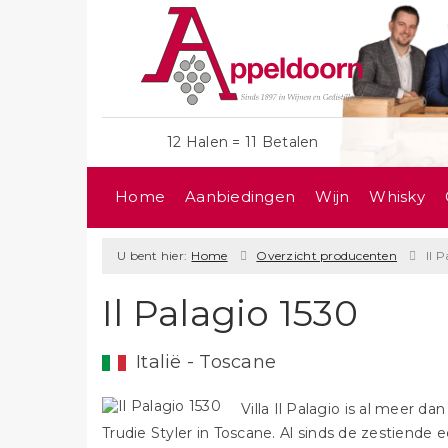
12 Halen = 11 Betalen
Home
Aanbiedingen
Wijn
Whisky
U bent hier:
Home
Overzicht producenten
Il 
Il Palagio 1530
Italië - Toscane
Villa Il Palagio is al meer da
Trudie Styler in Toscane. Al sinds de zestiend