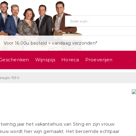
Voor 16:00u besteld = vandaag verzonden*
Geschenken
Wijnspijs
Horeca
Proeverijen
Palagio 1530
n twintig jaar het vakantiehuis van Sting en zijn vrouw
e eeuw wordt hier wijn gemaakt. Het beroemde echtpaar