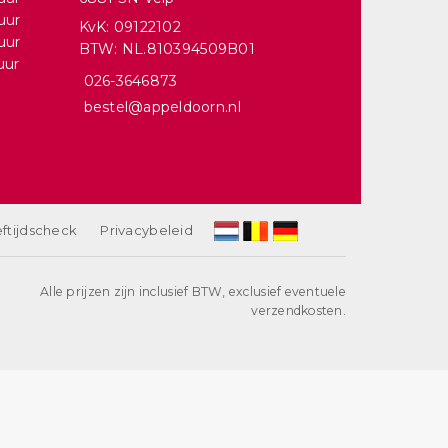
uur
KvK: 09122102
uur
BTW: NL.810394509B01
uur
026-3646873
bestel@appeldoorn.nl
ftijdscheck
Privacybeleid
Alle prijzen zijn inclusief BTW, exclusief eventuele
verzendkosten.