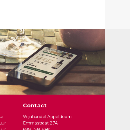
Contact
ur
Wijnhandel Appeldoorn
uur
Emmastraat 27A
uur
6881 SN Velp