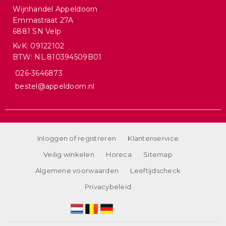
Wijnhandel Appeldoorn
Emmastraat 27A
6881 SN Velp
KvK: 09122102
BTW: NL.810394509B01
026-3646873
bestel@appeldoorn.nl
Inloggen of registreren
Klantenservice
Veilig winkelen
Horeca
Sitemap
Algemene voorwaarden
Leeftijdscheck
Privacybeleid