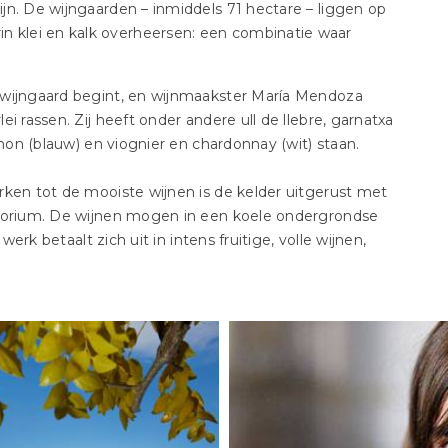
jn. De wijngaarden – inmiddels 71 hectare – liggen op
klei en kalk overheersen: een combinatie waar
 wijngaard begint, en wijnmaakster María Mendoza
i rassen. Zij heeft onder andere ull de llebre, garnatxa
gnon (blauw) en viognier en chardonnay (wit) staan.
rken tot de mooiste wijnen is de kelder uitgerust met
atorium. De wijnen mogen in een koele ondergrondse
werk betaalt zich uit in intens fruitige, volle wijnen,