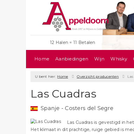
12 Halen = 11 Betalen
Home
Aanbiedingen
Wijn
Whisky
U bent hier:
Home
Overzicht producenten
Las
Las Cuadras
Spanje - Costers del Segre
Las Cuadras is gevestigd in he
Het klimaat in dit prachtige, ruige gebied is m