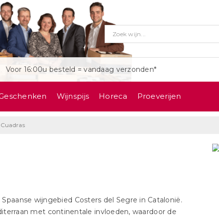
Voor 16:00u besteld = vandaag verzonden*
Geschenken
Wijnspijs
Horeca
Proeverijen
 Cuadras
t Spaanse wijngebied Costers del Segre in Catalonië.
editerraan met continentale invloeden, waardoor de