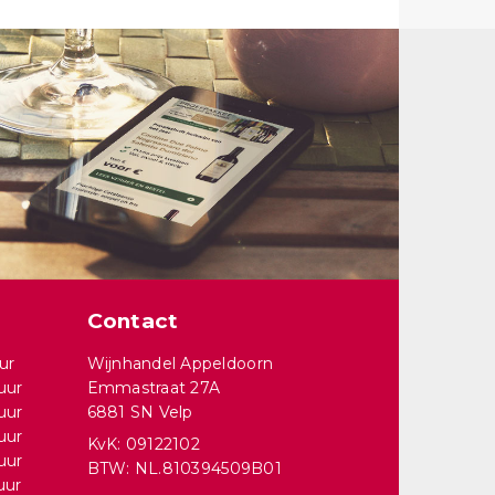
Contact
ur
Wijnhandel Appeldoorn
uur
Emmastraat 27A
uur
6881 SN Velp
uur
KvK: 09122102
uur
BTW: NL.810394509B01
uur