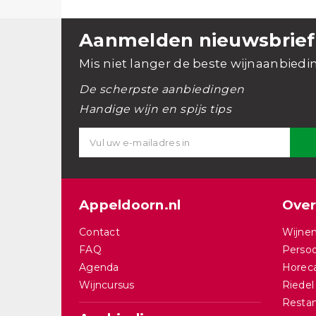
Aanmelden nieuwsbrief
Mis niet langer de beste wijnaanbiedi
De scherpste aanbiedingen
Handige wijn en spijs tips
Appeldoorn.nl
Over
Contact
Wijnen
FAQ
Persoo
Agenda
Horec
Wijncursus
Riedel
Restan