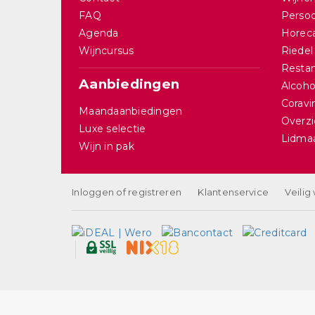
FAQ
Persoo
Agenda
Horec
Wijncursus
Riedel
Restan
Aanbiedingen
Alcohol
Corav
Maandaanbiedingen
Overzi
Luxe selectie
Lidma
Wijn in pak
Inloggen of registreren
Klantenservice
Veilig