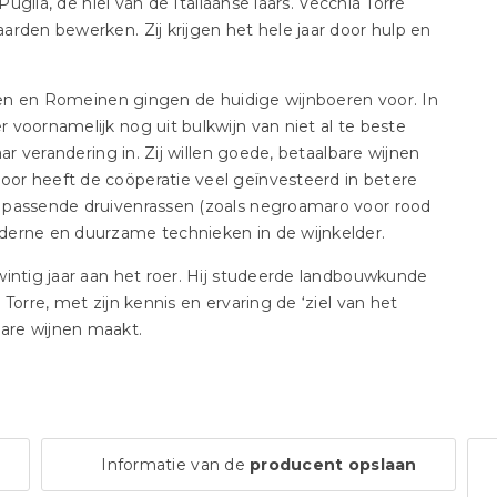
Puglia, de hiel van de Italiaanse laars. Vecchia Torre
rden bewerken. Zij krijgen het hele jaar door hulp en
eken en Romeinen gingen de huidige wijnboeren voor. In
voornamelijk nog uit bulkwijn van niet al te beste
ar verandering in. Zij willen goede, betaalbare wijnen
or heeft de coöperatie veel geïnvesteerd in betere
 passende druivenrassen (zoals negroamaro voor rood
derne en duurzame technieken in de wijnkelder.
wintig jaar aan het roer. Hij studeerde landbouwkunde
Torre, met zijn kennis en ervaring de ‘ziel van het
nkbare wijnen maakt.
Informatie van de
producent opslaan