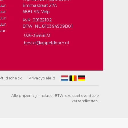
uur
Emmastraat 27A
uur
6881 SN Velp
uur
KvK: 09122102
uur
BTW: NL.810394509B01
uur
026-3646873
bestel@appeldoorn.nl
ftijdscheck
Privacybeleid
Alle prijzen zijn inclusief BTW, exclusief eventuele
verzendkosten.