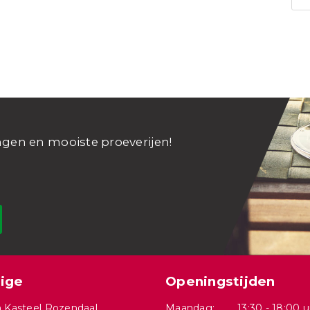
ngen en mooiste proeverijen!
ige
Openingstijden
 Kasteel Rozendaal
Maandag:
13:30 - 18:00 u