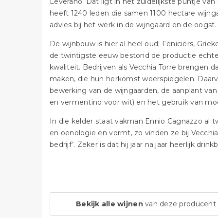
Leverano. Dat ligt in het zuidelijkste puntje van 
heeft 1240 leden die samen 1100 hectare wijngaa
advies bij het werk in de wijngaard en de oogst.
De wijnbouw is hier al heel oud; Feniciërs, Gri
de twintigste eeuw bestond de productie echter 
kwaliteit. Bedrijven als Vecchia Torre brengen da
maken, die hun herkomst weerspiegelen. Daarvo
bewerking van de wijngaarden, de aanplant van
en vermentino voor wit) en het gebruik van mo
In die kelder staat vakman Ennio Cagnazzo al t
en oenologie en vormt, zo vinden ze bij Vecchia 
bedrijf’. Zeker is dat hij jaar na jaar heerlijk dri
Bekijk alle wijnen
van deze producent