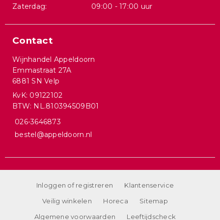
Zaterdag:
09:00 - 17:00 uur
Contact
Wijnhandel Appeldoorn
Emmastraat 27A
6881 SN Velp
KvK: 09122102
BTW: NL.810394509B01
026-3646873
bestel@appeldoorn.nl
Inloggen of registreren
Klantenservice
Veilig winkelen
Horeca
Sitemap
Algemene voorwaarden
Leeftijdscheck