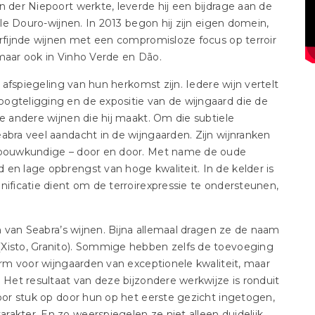
n der Niepoort werkte, leverde hij een bijdrage aan de
ille Douro-wijnen. In 2013 begon hij zijn eigen domein,
erfijnde wijnen met een compromisloze focus op terroir
 maar ook in Vinho Verde en Dão.
n afspiegeling van hun herkomst zijn. Iedere wijn vertelt
ogteligging en de expositie van de wijngaard die de
de andere wijnen die hij maakt. Om die subtiele
abra veel aandacht in de wijngaarden. Zijn wijnranken
jnbouwkundige – door en door. Met name de oude
en lage opbrengst van hoge kwaliteit. In de kelder is
nificatie dient om de terroirexpressie te ondersteunen,
en van Seabra’s wijnen. Bijna allemaal dragen ze de naam
(Xisto, Granito). Sommige hebben zelfs de toevoeging
term voor wijngaarden van exceptionele kwaliteit, maar
. Het resultaat van deze bijzondere werkwijze is ronduit
voor stuk op door hun op het eerste gezicht ingetogen,
akter. En zo weerspiegelen ze niet alleen duidelijk