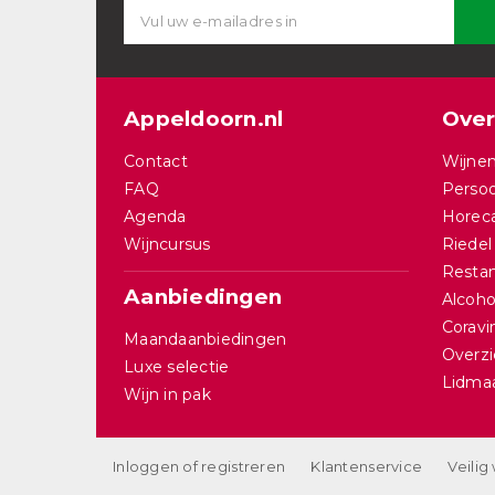
Appeldoorn.nl
Over
Contact
Wijnen
FAQ
Persoo
Agenda
Horec
Wijncursus
Riedel
Restan
Aanbiedingen
Alcohol
Corav
Maandaanbiedingen
Overzi
Luxe selectie
Lidma
Wijn in pak
Inloggen of registreren
Klantenservice
Veilig