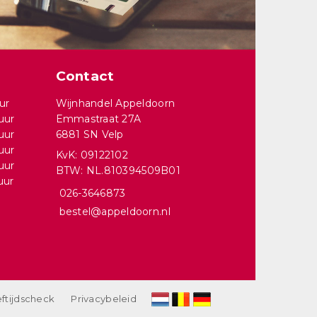
Contact
ur
Wijnhandel Appeldoorn
uur
Emmastraat 27A
uur
6881 SN Velp
uur
KvK: 09122102
uur
BTW: NL.810394509B01
uur
026-3646873
bestel@appeldoorn.nl
ftijdscheck
Privacybeleid