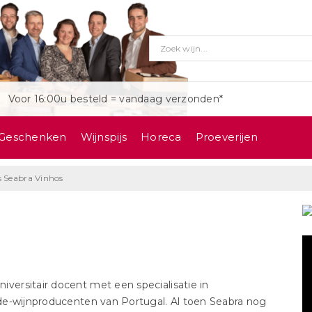
Voor 16:00u besteld = vandaag verzonden*
Geschenken
Wijnspijs
Horeca
Proeverijen
s Seabra Vinhos
niversitair docent met een specialisatie in
de-wijnproducenten van Portugal. Al toen Seabra nog