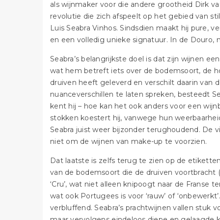
als wijnmaker voor die andere grootheid Dirk va
revolutie die zich afspeelt op het gebied van st
Luis Seabra Vinhos. Sindsdien maakt hij pure, v
en een volledig unieke signatuur. In de Douro,
Seabra’s belangrijkste doel is dat zijn wijnen ee
wat hem betreft iets over de bodemsoort, de ho
druiven heeft geleverd en verschilt daarin van 
nuanceverschillen te laten spreken, besteedt Se
kent hij – hoe kan het ook anders voor een wi
stokken koestert hij, vanwege hun weerbaarheid 
Seabra juist weer bijzonder terughoudend. De vi
niet om de wijnen van make-up te voorzien.
Dat laatste is zelfs terug te zien op de etikett
van de bodemsoort die de druiven voortbracht 
‘Cru’, wat niet alleen knipoogt naar de Franse 
wat ook Portugees is voor ‘rauw’ of ‘onbewerkt’
verbluffend. Seabra’s prachtwijnen vallen stuk 
maar vervolgens eindeloos diepe en gelaagde kar