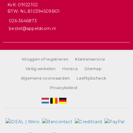
KvK: 09122102
BTW: NL.810394509B01
026-3646873
bestel@appeldoorn.nl
Inloggen of registreren
Klantenservice
Veilig winkelen
Horeca
Sitemap
Algemene voorwaarden
Leeftijdscheck
Privacybeleid