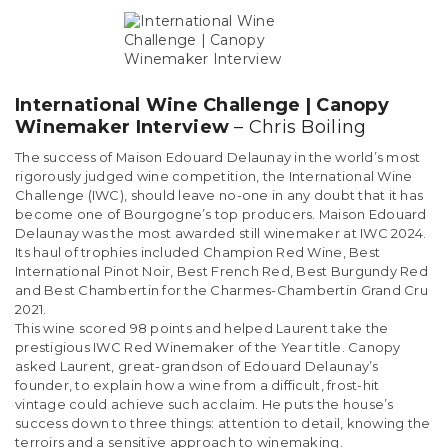
International Wine Challenge | Canopy
Winemaker Interview
– Chris Boiling
The success of Maison Edouard Delaunay in the world’s most
rigorously judged wine competition, the International Wine
Challenge (IWC), should leave no-one in any doubt that it has
become one of Bourgogne’s top producers. Maison Edouard
Delaunay was the most awarded still winemaker at IWC 2024.
Its haul of trophies included Champion Red Wine, Best
International Pinot Noir, Best French Red, Best Burgundy Red
and Best Chambertin for the Charmes-Chambertin Grand Cru
2021.
This wine scored 98 points and helped Laurent take the
prestigious IWC Red Winemaker of the Year title. Canopy
asked Laurent, great-grandson of Edouard Delaunay’s
founder, to explain how a wine from a difficult, frost-hit
vintage could achieve such acclaim. He puts the house’s
success down to three things: attention to detail, knowing the
terroirs and a sensitive approach to winemaking.