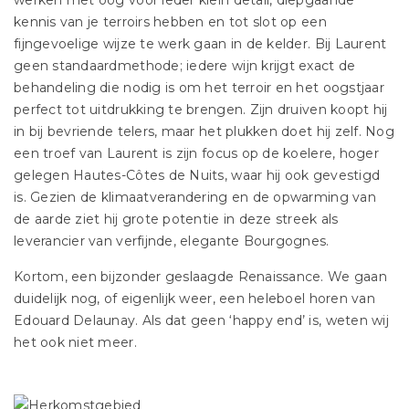
werken met oog voor ieder klein detail, diepgaande
kennis van je terroirs hebben en tot slot op een
fijngevoelige wijze te werk gaan in de kelder. Bij Laurent
geen standaardmethode; iedere wijn krijgt exact de
behandeling die nodig is om het terroir en het oogstjaar
perfect tot uitdrukking te brengen. Zijn druiven koopt hij
in bij bevriende telers, maar het plukken doet hij zelf. Nog
een troef van Laurent is zijn focus op de koelere, hoger
gelegen Hautes-Côtes de Nuits, waar hij ook gevestigd
is. Gezien de klimaatverandering en de opwarming van
de aarde ziet hij grote potentie in deze streek als
leverancier van verfijnde, elegante Bourgognes.
Kortom, een bijzonder geslaagde Renaissance. We gaan
duidelijk nog, of eigenlijk weer, een heleboel horen van
Edouard Delaunay. Als dat geen ‘happy end’ is, weten wij
het ook niet meer.