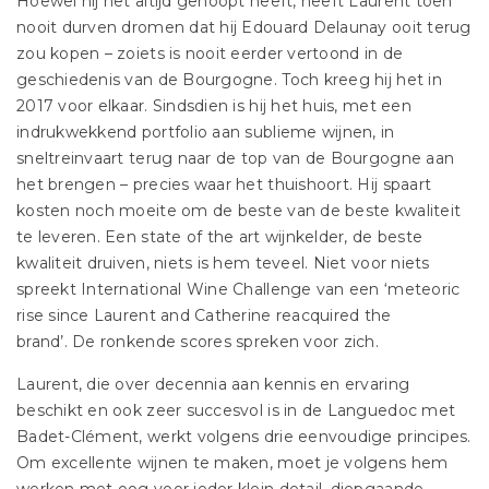
Hoewel hij het altijd gehoopt heeft, heeft Laurent toen
nooit durven dromen dat hij Edouard Delaunay ooit terug
zou kopen – zoiets is nooit eerder vertoond in de
geschiedenis van de Bourgogne. Toch kreeg hij het in
2017 voor elkaar. Sindsdien is hij het huis, met een
indrukwekkend portfolio aan sublieme wijnen, in
sneltreinvaart terug naar de top van de Bourgogne aan
het brengen – precies waar het thuishoort. Hij spaart
kosten noch moeite om de beste van de beste kwaliteit
te leveren. Een state of the art wijnkelder, de beste
kwaliteit druiven, niets is hem teveel. Niet voor niets
spreekt International Wine Challenge van een ‘meteoric
rise since Laurent and Catherine reacquired the
brand’. De ronkende scores spreken voor zich.
Laurent, die over decennia aan kennis en ervaring
beschikt en ook zeer succesvol is in de Languedoc met
Badet-Clément, werkt volgens drie eenvoudige principes.
Om excellente wijnen te maken, moet je volgens hem