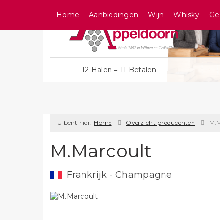
Home
Aanbiedingen
Wijn
Whisky
Ge
12 Halen = 11 Betalen
U bent hier:
Home
Overzicht producenten
M.M
M.Marcoult
Frankrijk - Champagne