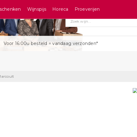
schenken
Wijnspijs
Horeca
Proeverijen
Voor 16:00u besteld = vandaag verzonden*
arcoult