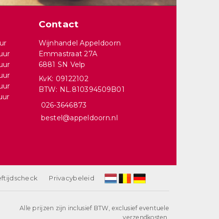
Contact
ur
Wijnhandel Appeldoorn
uur
Emmastraat 27A
uur
6881 SN Velp
uur
KvK: 09122102
uur
BTW: NL.810394509B01
uur
026-3646873
bestel@appeldoorn.nl
ftijdscheck
Privacybeleid
Alle prijzen zijn inclusief BTW, exclusief eventuele
verzendkosten.