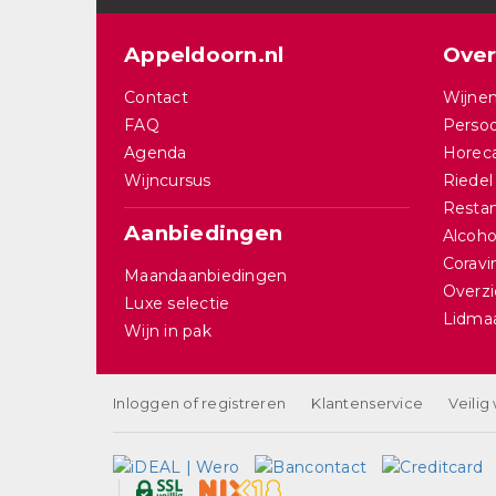
Appeldoorn.nl
Over
Contact
Wijnen
FAQ
Persoo
Agenda
Horec
Wijncursus
Riedel
Restan
Aanbiedingen
Alcohol
Corav
Maandaanbiedingen
Overzi
Luxe selectie
Lidma
Wijn in pak
Inloggen of registreren
Klantenservice
Veilig