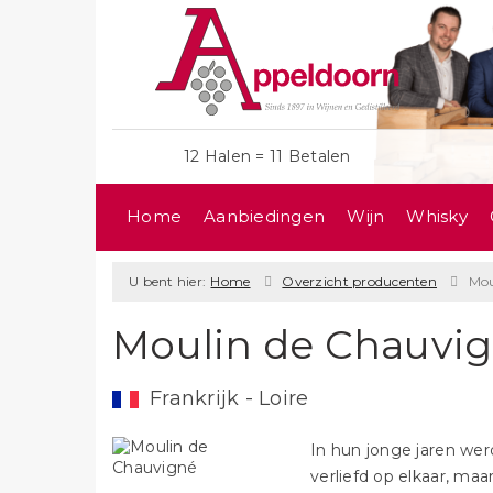
12 Halen = 11 Betalen
Home
Aanbiedingen
Wijn
Whisky
U bent hier:
Home
Overzicht producenten
Mou
Moulin de Chauvi
Frankrijk - Loire
In hun jonge jaren werd
verliefd op elkaar, m