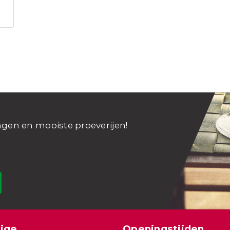
ngen en mooiste proeverijen!
ige
Openingstijden