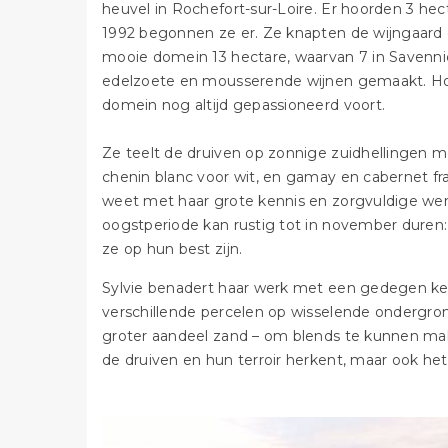
heuvel in Rochefort-sur-Loire. Er hoorden 3 hec
1992 begonnen ze er. Ze knapten de wijngaard 
mooie domein 13 hectare, waarvan 7 in Savenniè
edelzoete en mousserende wijnen gemaakt. Hoew
domein nog altijd gepassioneerd voort.
Ze teelt de druiven op zonnige zuidhellingen
chenin blanc voor wit, en gamay en cabernet fr
weet met haar grote kennis en zorgvuldige werk
oogstperiode kan rustig tot in november duren: 
ze op hun best zijn.
Sylvie benadert haar werk met een gedegen kenn
verschillende percelen op wisselende ondergrond
groter aandeel zand – om blends te kunnen make
de druiven en hun terroir herkent, maar ook het