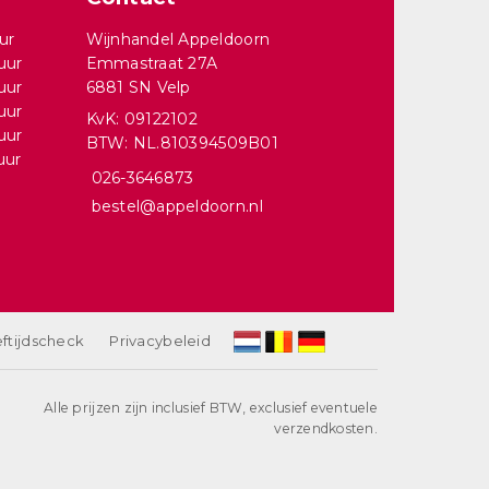
ur
Wijnhandel Appeldoorn
uur
Emmastraat 27A
uur
6881 SN Velp
uur
KvK: 09122102
uur
BTW: NL.810394509B01
uur
026-3646873
bestel@appeldoorn.nl
ftijdscheck
Privacybeleid
Alle prijzen zijn inclusief BTW, exclusief eventuele
verzendkosten.