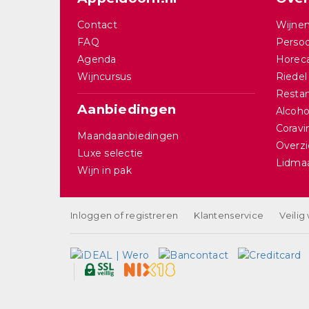
Contact
Wijnen
FAQ
Persoo
Agenda
Horec
Wijncursus
Riedel
Restan
Aanbiedingen
Alcohol
Corav
Maandaanbiedingen
Overzi
Luxe selectie
Lidma
Wijn in pak
Inloggen of registreren
Klantenservice
Veilig