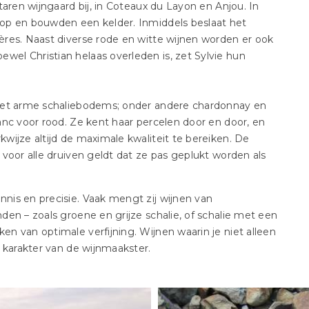
taren wijngaard bij, in Coteaux du Layon en Anjou. In
op en bouwden een kelder. Inmiddels beslaat het
res. Naast diverse rode en witte wijnen worden er ook
el Christian helaas overleden is, zet Sylvie hun
 met arme schaliebodems; onder andere chardonnay en
anc voor rood. Ze kent haar percelen door en door, en
wijze altijd de maximale kwaliteit te bereiken. De
voor alle druiven geldt dat ze pas geplukt worden als
is en precisie. Vaak mengt zij wijnen van
en – zoals groene en grijze schalie, of schalie met een
n van optimale verfijning. Wijnen waarin je niet alleen
 karakter van de wijnmaakster.