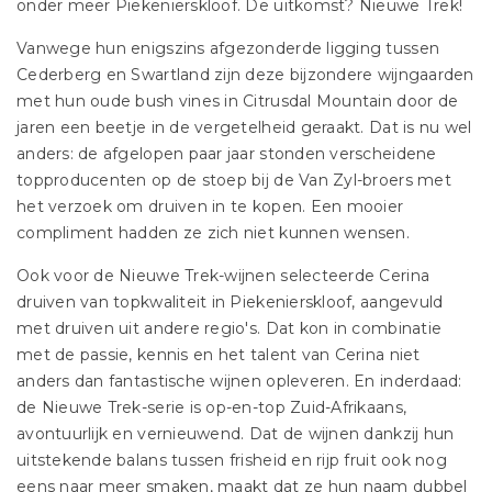
onder meer Piekenierskloof. De uitkomst? Nieuwe Trek!
Vanwege hun enigszins afgezonderde ligging tussen
Cederberg en Swartland zijn deze bijzondere wijngaarden
met hun oude bush vines in Citrusdal Mountain door de
jaren een beetje in de vergetelheid geraakt. Dat is nu wel
anders: de afgelopen paar jaar stonden verscheidene
topproducenten op de stoep bij de Van Zyl-broers met
het verzoek om druiven in te kopen. Een mooier
compliment hadden ze zich niet kunnen wensen.
Ook voor de Nieuwe Trek-wijnen selecteerde Cerina
druiven van topkwaliteit in Piekenierskloof, aangevuld
met druiven uit andere regio's. Dat kon in combinatie
met de passie, kennis en het talent van Cerina niet
anders dan fantastische wijnen opleveren. En inderdaad:
de Nieuwe Trek-serie is op-en-top Zuid-Afrikaans,
avontuurlijk en vernieuwend. Dat de wijnen dankzij hun
uitstekende balans tussen frisheid en rijp fruit ook nog
eens naar meer smaken, maakt dat ze hun naam dubbel