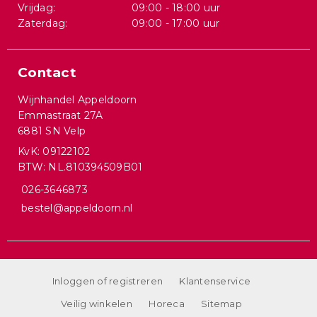
Vrijdag:
09:00 - 18:00 uur
Zaterdag:
09:00 - 17:00 uur
Contact
Wijnhandel Appeldoorn
Emmastraat 27A
6881 SN Velp
KvK: 09122102
BTW: NL.810394509B01
026-3646873
bestel@appeldoorn.nl
Inloggen of registreren
Klantenservice
Veilig winkelen
Horeca
Sitemap