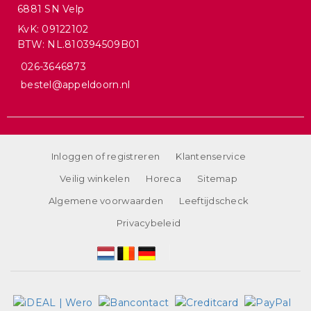
6881 SN Velp
KvK: 09122102
BTW: NL.810394509B01
026-3646873
bestel@appeldoorn.nl
Inloggen of registreren
Klantenservice
Veilig winkelen
Horeca
Sitemap
Algemene voorwaarden
Leeftijdscheck
Privacybeleid