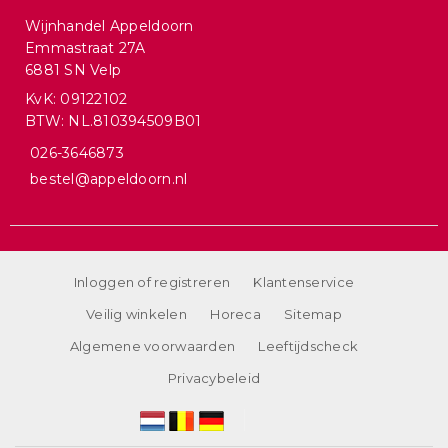
Wijnhandel Appeldoorn
Emmastraat 27A
6881 SN Velp
KvK: 09122102
BTW: NL.810394509B01
026-3646873
bestel@appeldoorn.nl
Inloggen of registreren
Klantenservice
Veilig winkelen
Horeca
Sitemap
Algemene voorwaarden
Leeftijdscheck
Privacybeleid