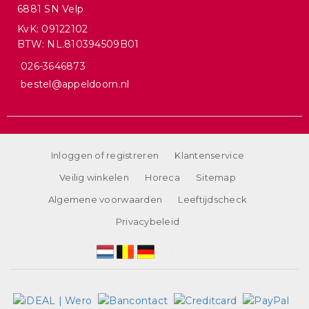
6881 SN Velp
KvK: 09122102
BTW: NL.810394509B01
026-3646873
bestel@appeldoorn.nl
Inloggen of registreren
Klantenservice
Veilig winkelen
Horeca
Sitemap
Algemene voorwaarden
Leeftijdscheck
Privacybeleid