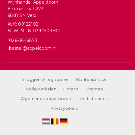
Wijnhandel Appeldoorn
Emmastraat 27A
6881 SN Velp
KvK: 09122102
BTW: NL.810394509B01
026-3646873
bestel@appeldoorn.nl
Inloggen of registreren
Klantenservice
Veilig winkelen
Horeca
Sitemap
Algemene voorwaarden
Leeftijdscheck
Privacybeleid