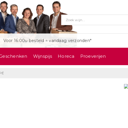
Voor 16:00u besteld = vandaag verzonden*
Geschenken
Wijnspijs
Horeca
Proeverijen
PÉ