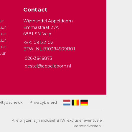
Contact
ur
Wijnhandel Appeldoorn
uur
Emmastraat 27A
uur
6881 SN Velp
uur
KvK: 09122102
uur
BTW: NL.810394509B01
uur
026-3646873
bestel@appeldoorn.nl
ftijdscheck
Privacybeleid
Alle prijzen zijn inclusief BTW, exclusief eventuele
verzendkosten.