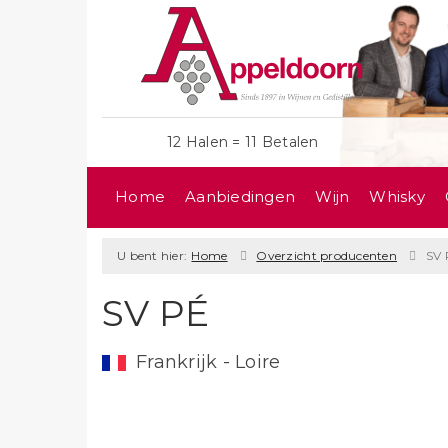
12 Halen = 11 Betalen
Home
Aanbiedingen
Wijn
Whisky
U bent hier:
Home
Overzicht producenten
SV 
SV PÉ
Frankrijk - Loire