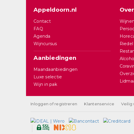
Appeldoorn.nl
Over
Contact
Wijnen
FAQ
Persoo
Agenda
Horec
Wijncursus
Riedel
Restan
Aanbiedingen
Alcohol
Corav
Maandaanbiedingen
Overzi
Luxe selectie
Lidma
Wijn in pak
Inloggen of registreren
Klantenservice
Veilig