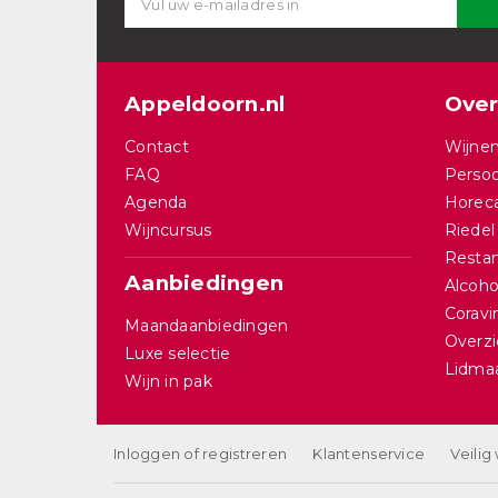
Appeldoorn.nl
Over
Contact
Wijnen
FAQ
Persoo
Agenda
Horec
Wijncursus
Riedel
Restan
Aanbiedingen
Alcohol
Corav
Maandaanbiedingen
Overzi
Luxe selectie
Lidma
Wijn in pak
Inloggen of registreren
Klantenservice
Veilig