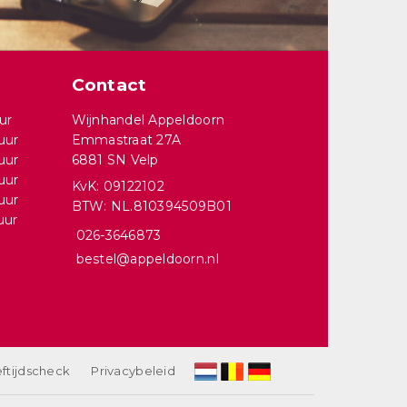
Contact
ur
Wijnhandel Appeldoorn
uur
Emmastraat 27A
uur
6881 SN Velp
uur
KvK: 09122102
uur
BTW: NL.810394509B01
uur
026-3646873
bestel@appeldoorn.nl
ftijdscheck
Privacybeleid