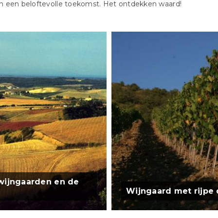
n een beloftevolle toekomst. Het ontdekken waard!
 wijngaarden en de
Wijngaard met rijpe