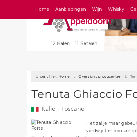
Home
Aanbiedingen
Wijn
Whisky
Ge
12 Halen = 11 Betalen
U bent hier:
Home
Overzicht producenten
Ten
Tenuta Ghiaccio F
Italië - Toscane
Het zal je maar gebeur
verdwijnt er een compl