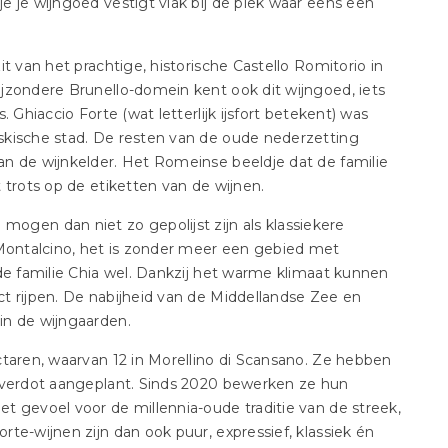
 je wijngoed vestigt vlak bij de plek waar eens een
t van het prachtige, historische Castello Romitorio in
jzondere Brunello-domein kent ook dit wijngoed, iets
 Ghiaccio Forte (wat letterlijk ijsfort betekent) was
skische stad. De resten van de oude nederzetting
n de wijnkelder. Het Romeinse beeldje dat de familie
 trots op de etiketten van de wijnen.
en dan niet zo gepolijst zijn als klassiekere
 Montalcino, het is zonder meer een gebied met
de familie Chia wel. Dankzij het warme klimaat kunnen
t rijpen. De nabijheid van de Middellandse Zee en
in de wijngaarden.
ctaren, waarvan 12 in Morellino di Scansano. Ze hebben
t verdot aangeplant. Sinds 2020 bewerken ze hun
t gevoel voor de millennia-oude traditie van de streek,
te-wijnen zijn dan ook puur, expressief, klassiek én