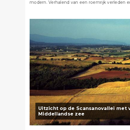
modern. Verhalend van een roemrijk verleden e
Uitzicht op de Scansanovallei met
Middellandse zee