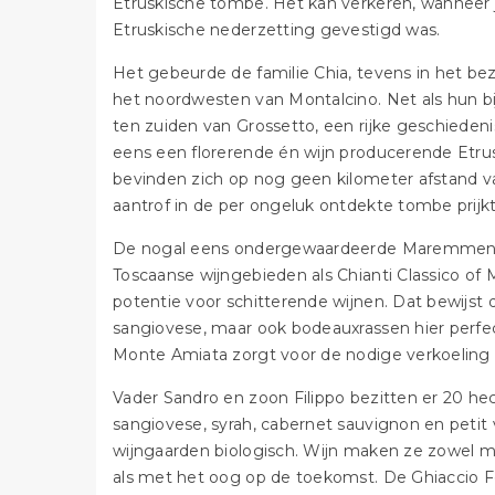
Etruskische tombe. Het kan verkeren, wanneer je
Etruskische nederzetting gevestigd was.
Het gebeurde de familie Chia, tevens in het bezi
het noordwesten van Montalcino. Net als hun bi
ten zuiden van Grossetto, een rijke geschiedenis.
eens een florerende én wijn producerende Etru
bevinden zich op nog geen kilometer afstand va
aantrof in de per ongeluk ontdekte tombe prijkt
De nogal eens ondergewaardeerde Maremmen mog
Toscaanse wijngebieden als Chianti Classico of
potentie voor schitterende wijnen. Dat bewijst 
sangiovese, maar ook bodeauxrassen hier perfec
Monte Amiata zorgt voor de nodige verkoeling 
Vader Sandro en zoon Filippo bezitten er 20 he
sangiovese, syrah, cabernet sauvignon en peti
wijngaarden biologisch. Wijn maken ze zowel me
als met het oog op de toekomst. De Ghiaccio For