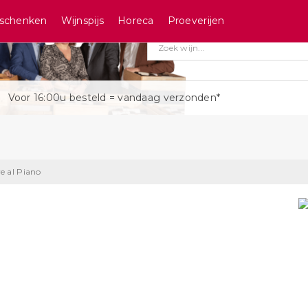
schenken
Wijnspijs
Horeca
Proeverijen
Voor 16:00u besteld = vandaag verzonden*
re al Piano