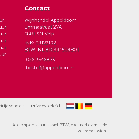
Contact
ur
Wijnhandel Appeldoorn
uur
Emmastraat 27A
uur
6881 SN Velp
uur
KvK: 09122102
uur
BTW: NL.810394509B01
uur
026-3646873
bestel@appeldoorn.nl
ftijdscheck
Privacybeleid
Alle prijzen zijn inclusief BTW, exclusief eventuele
verzendkosten.