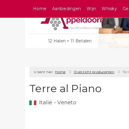
Home
Aanbiedingen
Wijn
Whisky
Ge
12 Halen = 11 Betalen
U bent hier:
Home
Overzicht producenten
Ter
Terre al Piano
Italië - Veneto