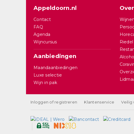
Appeldoorn.nl
Over
Contact
Wijnen
FAQ
Persoo
Agenda
Horec
Wijncursus
Riedel
Restan
Aanbiedingen
Alcohol
Corav
Maandaanbiedingen
Overzi
Luxe selectie
Lidma
Wijn in pak
Inloggen of registreren
Klantenservice
Veilig